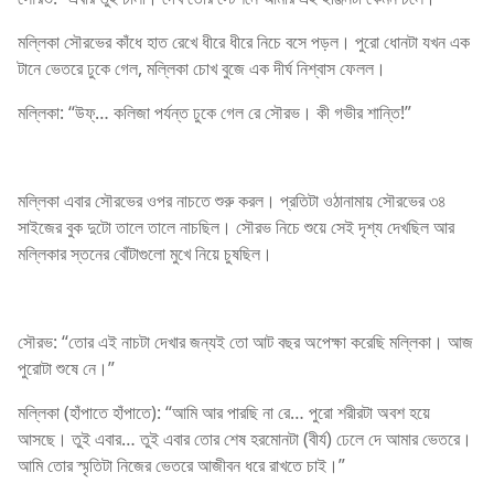
মল্লিকা সৌরভের কাঁধে হাত রেখে ধীরে ধীরে নিচে বসে পড়ল। পুরো ধোনটা যখন এক
টানে ভেতরে ঢুকে গেল, মল্লিকা চোখ বুজে এক দীর্ঘ নিশ্বাস ফেলল।
মল্লিকা: “উফ্… কলিজা পর্যন্ত ঢুকে গেল রে সৌরভ। কী গভীর শান্তি!”
মল্লিকা এবার সৌরভের ওপর নাচতে শুরু করল। প্রতিটা ওঠানামায় সৌরভের ৩৪
সাইজের বুক দুটো তালে তালে নাচছিল। সৌরভ নিচে শুয়ে সেই দৃশ্য দেখছিল আর
মল্লিকার স্তনের বোঁটাগুলো মুখে নিয়ে চুষছিল।
সৌরভ: “তোর এই নাচটা দেখার জন্যই তো আট বছর অপেক্ষা করেছি মল্লিকা। আজ
পুরোটা শুষে নে।”
মল্লিকা (হাঁপাতে হাঁপাতে): “আমি আর পারছি না রে… পুরো শরীরটা অবশ হয়ে
আসছে। তুই এবার… তুই এবার তোর শেষ হরমোনটা (বীর্য) ঢেলে দে আমার ভেতরে।
আমি তোর স্মৃতিটা নিজের ভেতরে আজীবন ধরে রাখতে চাই।”