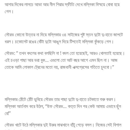
আগার দিকের লালচে আভা আর নীল শিরার স্ফীতি দেখে মল্লিকা বিস্ময়ে বোবা হয়ে
গেল।
সৌরভ কোনো উত্তর না দিয়ে মল্লিকার ৩৪ সাইজের পুষ্ট স্তন দুটো দু-হাতে জাপটে
ধরল। চকোলেট রঙের বোঁটা দুটো আঙুল দিয়ে টিপতেই মল্লিকা কুঁকড়ে গেল।
সৌরভ: ” তখন বদলের কথা বলছিলি না ! বদল তো হয়েছেই, আরও খোলতাই হয়েছে।
এই চওড়া পাছা আর ভরা বুক… এগুলো তো আট বছর আগে এমন ছিল না। আজ
তোকে আমি লোকাল ট্রেনের মতো নয়, রাজধানী এক্সপ্রেসের গতিতে চুদবো।”
সেরা বাংলা চটি
মল্লিকার ঠোঁটে ঠোঁট ডুবিয়ে সৌরভ তার পাছা দুটো দু-হাতে চটকাতে শুরু করল।
মল্লিকা আর্তনাদ করে উঠল, “উফ সৌরভ… কত্ত দিন পর কেউ আমায় এভাবে ছুঁল
রে!”
সৌরভ খাটে উঠে মল্লিকার দুই উরুর মাঝখানে হাঁটু গেড়ে বসল। নিজের সেই বিশাল