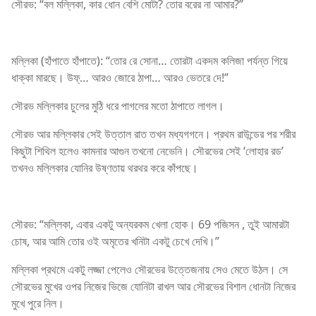
সৌরভ: “বল মল্লিকা, কার ধোন বেশি মোটা? তোর বরের না আমার?”
মল্লিকা (হাঁপাতে হাঁপাতে): “তোর রে সোনা… তোরটা একদম কলিজা পর্যন্ত গিয়ে
ধাক্কা মারছে। উফ্… আরও জোরে ঠাপা… আরও ভেতরে দে!”
সৌরভ মল্লিকার চুলের মুঠি ধরে পাগলের মতো ঠাপাতে লাগল।
সৌরভ আর মল্লিকার সেই উত্তাল রাত তখন মধ্যগগনে। প্রথম রাউন্ডের পর শরীর
কিছুটা শিথিল হলেও কামনার আগুন তখনো নেভেনি। সৌরভের সেই ‘লোহার রড’
তখনও মল্লিকার যোনির উষ্ণতায় থরথর করে কাঁপছে।
সৌরভ: “মল্লিকা, এবার একটু অন্যরকম খেলা হোক। 69 পজিসন , তুই আমারটা
চোষ, আর আমি তোর ওই অমৃতের খনিটা একটু চেখে দেখি।”
মল্লিকা প্রথমে একটু লজ্জা পেলেও সৌরভের উত্তেজনায় সেও মেতে উঠল। সে
সৌরভের মুখের ওপর নিজের ভিজে যোনিটা রাখল আর সৌরভের বিশাল ধোনটা নিজের
মুখে পুরে নিল।