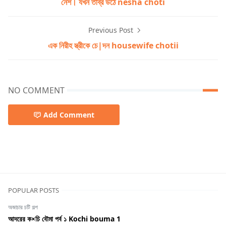
নেশ। যখন তীব্র উঠে nesha choti
Previous Post
এক নিরীহ স্ত্রীকে চে|দন housewife chotii
NO COMMENT
Add Comment
সেরা বাংলা চটি
POPULAR POSTS
অজাচার চটি গল্প
আদরের ক×চি বৌমা পর্ব ১ Kochi bouma 1