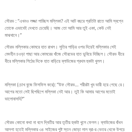
সৌরভ : “এখনও লজ্জা পাচ্ছিস মল্লিকা? এই আট বছরে প্রতিটা রাতে আমি স্বপ্নে
তোকে এভাবেই দেখতে চেয়েছি। আজ তো আমি আর তুই একা, কেউ নেই
মাঝখানে।”
সৌরভ মল্লিকার কোমরে হাত রাখল। সুতির শাড়ির ওপর দিয়েই মল্লিকার সেই
মেদহীন চওড়া পাছা আর কোমরের খাঁজে সৌরভের হাত ডুবিয়ে দিচ্ছিল। সৌরভ ধীরে
ধীরে মল্লিকার পিঠের দিকে হাত বাড়িয়ে ব্লাউজের প্রথম হুকটা খুলল।
মল্লিকা (চোখ বুজে ফিসফিস করে): “উফ সৌরভ… শরীরটা খুব ভারী হয়ে গেছে রে।
আগের মতো সেই ছিপছিপে মল্লিকা নেই আর। তুই কি আমায় আগের মতোই
ভালোবাসবি?”
সৌরভ কোনো কথা না বলে দ্বিতীয় আর তৃতীয় হুকটা খুলে ফেলল। ব্লাউজের বাঁধন
আলগা হতেই মল্লিকার ৩৪ সাইজের পুষ্ট স্তন জোড়া লাল ব্রা-র ভেতর থেকে উপচে