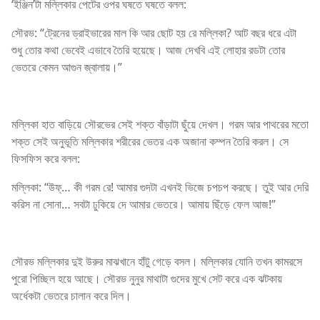
‘ইঞ্জিন’টা মল্লিকার পেটের ওপর ঘষতে ঘষতে বলল:
সৌরভ: “ট্রেনের ড্রাইভারের মাল কি আর ছোট হয় রে মল্লিকা? আট বছর ধরে এটা
শুধু তোর কথা ভেবেই এভাবে তৈরি হয়েছে। আজ দেখবি এই লোহার রডটা তোর
ভেতরে কেমন আগুন জ্বালায়।”
মল্লিকা হাত বাড়িয়ে সৌরভের সেই শক্ত বাঁড়াটা ছুঁয়ে দেখল। গরম আর পাথরের মতো
শক্ত সেই অনুভূতি মল্লিকার শরীরের ভেতর এক অজানা কম্পন তৈরি করল। সে
ফিসফিস করে বলল:
মল্লিকা: “উফ্… কী গরম রে! আমার গুদটা এখনই ভিজে চপচপ করছে। তুই আর দেরি
করিস না সোনা… সবটা ঢুকিয়ে দে আমার ভেতরে। আমায় ছিঁড়ে ফেল আজ!”
সৌরভ মল্লিকার দুই উরুর মাঝখানে হাঁটু গেড়ে বসল। মল্লিকার যোনি তখন কামরসে
পুরো পিচ্ছিল হয়ে আছে। সৌরভ নুনুর মাথাটা গুদের মুখে সেট করে এক ঝটকায়
অর্ধেকটা ভেতরে চালান করে দিল।