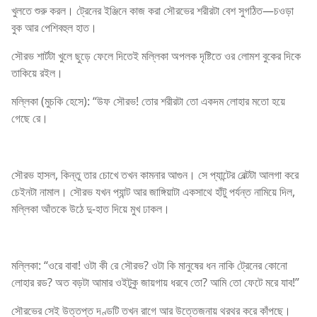
খুলতে শুরু করল। ট্রেনের ইঞ্জিনে কাজ করা সৌরভের শরীরটা বেশ সুগঠিত—চওড়া
বুক আর পেশিবহুল হাত।
সৌরভ শার্টটা খুলে ছুড়ে ফেলে দিতেই মল্লিকা অপলক দৃষ্টিতে ওর লোমশ বুকের দিকে
তাকিয়ে রইল।
মল্লিকা (মুচকি হেসে): “উফ সৌরভ! তোর শরীরটা তো একদম লোহার মতো হয়ে
গেছে রে।
সৌরভ হাসল, কিন্তু তার চোখে তখন কামনার আগুন। সে প্যান্টের বেল্টটা আলগা করে
চেইনটা নামাল। সৌরভ যখন প্যান্ট আর জাঙ্গিয়াটা একসাথে হাঁটু পর্যন্ত নামিয়ে দিল,
মল্লিকা আঁতকে উঠে দু-হাত দিয়ে মুখ ঢাকল।
মল্লিকা: “ওরে বাবা! ওটা কী রে সৌরভ? ওটা কি মানুষের ধন নাকি ট্রেনের কোনো
লোহার রড? অত বড়টা আমার ওইটুকু জায়গায় ধরবে তো? আমি তো ফেটে মরে যাব!”
সৌরভের সেই উত্তপ্ত দণ্ডটি তখন রাগে আর উত্তেজনায় থরথর করে কাঁপছে।