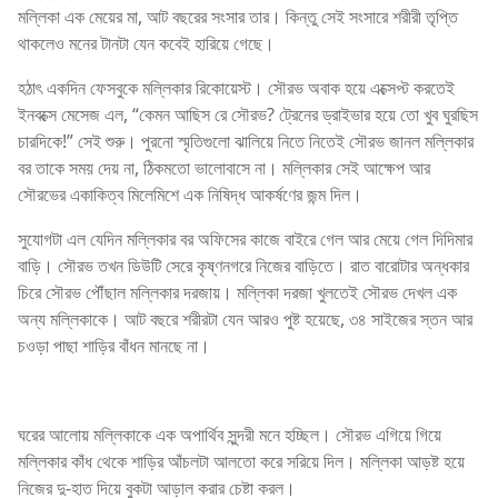
মল্লিকা এক মেয়ের মা, আট বছরের সংসার তার। কিন্তু সেই সংসারে শরীরী তৃপ্তি
থাকলেও মনের টানটা যেন কবেই হারিয়ে গেছে।
হঠাৎ একদিন ফেসবুকে মল্লিকার রিকোয়েস্ট। সৌরভ অবাক হয়ে এক্সেপ্ট করতেই
ইনবক্সে মেসেজ এল, “কেমন আছিস রে সৌরভ? ট্রেনের ড্রাইভার হয়ে তো খুব ঘুরছিস
চারদিকে!” সেই শুরু। পুরনো স্মৃতিগুলো ঝালিয়ে নিতে নিতেই সৌরভ জানল মল্লিকার
বর তাকে সময় দেয় না, ঠিকমতো ভালোবাসে না। মল্লিকার সেই আক্ষেপ আর
সৌরভের একাকিত্ব মিলেমিশে এক নিষিদ্ধ আকর্ষণের জন্ম দিল।
সুযোগটা এল যেদিন মল্লিকার বর অফিসের কাজে বাইরে গেল আর মেয়ে গেল দিদিমার
বাড়ি। সৌরভ তখন ডিউটি সেরে কৃষ্ণনগরে নিজের বাড়িতে। রাত বারোটার অন্ধকার
চিরে সৌরভ পৌঁছাল মল্লিকার দরজায়। মল্লিকা দরজা খুলতেই সৌরভ দেখল এক
অন্য মল্লিকাকে। আট বছরে শরীরটা যেন আরও পুষ্ট হয়েছে, ৩৪ সাইজের স্তন আর
চওড়া পাছা শাড়ির বাঁধন মানছে না।
ঘরের আলোয় মল্লিকাকে এক অপার্থিব সুন্দরী মনে হচ্ছিল। সৌরভ এগিয়ে গিয়ে
মল্লিকার কাঁধ থেকে শাড়ির আঁচলটা আলতো করে সরিয়ে দিল। মল্লিকা আড়ষ্ট হয়ে
নিজের দু-হাত দিয়ে বুকটা আড়াল করার চেষ্টা করল।