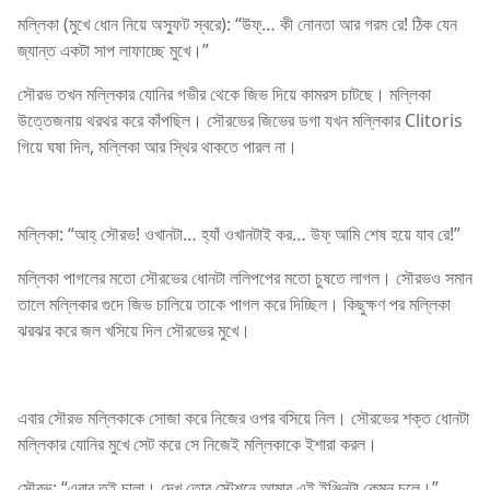
মল্লিকা (মুখে ধোন নিয়ে অস্ফুট স্বরে): “উফ্… কী নোনতা আর গরম রে! ঠিক যেন
জ্যান্ত একটা সাপ লাফাচ্ছে মুখে।”
সৌরভ তখন মল্লিকার যোনির গভীর থেকে জিভ দিয়ে কামরস চাটছে। মল্লিকা
উত্তেজনায় থরথর করে কাঁপছিল। সৌরভের জিভের ডগা যখন মল্লিকার Clitoris
গিয়ে ঘষা দিল, মল্লিকা আর স্থির থাকতে পারল না।
মল্লিকা: “আহ্ সৌরভ! ওখানটা… হ্যাঁ ওখানটাই কর… উফ্ আমি শেষ হয়ে যাব রে!”
মল্লিকা পাগলের মতো সৌরভের ধোনটা ললিপপের মতো চুষতে লাগল। সৌরভও সমান
তালে মল্লিকার গুদে জিভ চালিয়ে তাকে পাগল করে দিচ্ছিল। কিছুক্ষণ পর মল্লিকা
ঝরঝর করে জল খসিয়ে দিল সৌরভের মুখে।
এবার সৌরভ মল্লিকাকে সোজা করে নিজের ওপর বসিয়ে নিল। সৌরভের শক্ত ধোনটা
মল্লিকার যোনির মুখে সেট করে সে নিজেই মল্লিকাকে ইশারা করল।
সৌরভ: “এবার তুই চালা। দেখ তোর স্টেশনে আমার এই ইঞ্জিনটা কেমন চলে।”