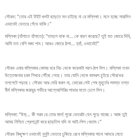
সৌরভ: “তোর এই টাইট গুদটা ছাড়তে মন চাইছে না রে মল্লিকা। মনে হচ্ছে সারাদিন
এভাবেই ভেতরে গেঁথে থাকি।”
মল্লিকা (হাঁপাতে হাঁপাতে): “তাহলে থাক না… কে বারণ করেছে? তুই যত জোরে দিবি,
আমি তত বেশি মজা পাব। আরও জোরে ঠাপা… হ্যাঁ, ওভাবেই!”
সৌরভ এবার মল্লিকার কোমর ধরে নিচ থেকে কয়েকটা মরণ-ঠাপ দিল। মল্লিকা তখন
উত্তেজনার চরম শিখরে পৌঁছে গেছে। তার যোনি থেকে কামরস চুইয়ে সৌরভের
তলপেটে পড়ছে। সৌরভ আর দেরি করল না, ভোরের সেই শেষ মুহূর্তের সমস্ত তপ্ত
বীর্য মল্লিকার জরায়ুর গভীরে আগ্নেয়গিরির লাভার মতো ঢেলে দিল।
মল্লিকা: “উফ্… কী গরম রে তোর মাল! পুরো ভেতরটা যেন পুড়ে যাচ্ছে। আজ তুই
আময় নিশ্চিত প্রেগনেন্ট করে ছাড়তিস যদি না আই-পিল খেতাম।”
সৌরভ কিছুক্ষণ ওভাবেই নুনুটা ভেতরে ঢুকিয়ে রেখে মল্লিকার সাথে আদরে মেতে