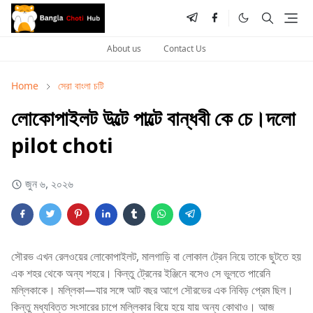
About us
Contact Us
Home
সেরা বাংলা চটি
লোকোপাইলট উল্টে পাল্টে বান্ধবী কে চে।দলো
pilot choti
জুন ৬, ২০২৬
সৌরভ এখন রেলওয়ের লোকোপাইলট, মালগাড়ি বা লোকাল ট্রেন নিয়ে তাকে ছুটতে হয়
এক শহর থেকে অন্য শহরে। কিন্তু ট্রেনের ইঞ্জিনে বসেও সে ভুলতে পারেনি
মল্লিকাকে। মল্লিকা—যার সঙ্গে আট বছর আগে সৌরভের এক নিবিড় প্রেম ছিল।
কিন্তু মধ্যবিত্ত সংসারের চাপে মল্লিকার বিয়ে হয়ে যায় অন্য কোথাও। আজ