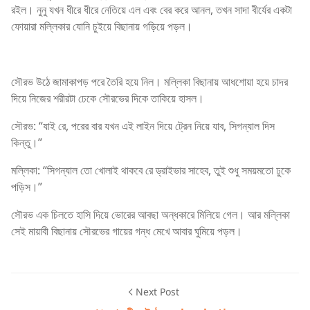
রইল। নুনু যখন ধীরে ধীরে নেতিয়ে এল এবং বের করে আনল, তখন সাদা বীর্যের একটা
ফোয়ারা মল্লিকার যোনি চুইয়ে বিছানায় গড়িয়ে পড়ল।
সৌরভ উঠে জামাকাপড় পরে তৈরি হয়ে নিল। মল্লিকা বিছানায় আধশোয়া হয়ে চাদর
দিয়ে নিজের শরীরটা ঢেকে সৌরভের দিকে তাকিয়ে হাসল।
সৌরভ: “যাই রে, পরের বার যখন এই লাইন দিয়ে ট্রেন নিয়ে যাব, সিগন্যাল দিস
কিন্তু।”
মল্লিকা: “সিগন্যাল তো খোলাই থাকবে রে ড্রাইভার সাহেব, তুই শুধু সময়মতো ঢুকে
পড়িস।”
সৌরভ এক চিলতে হাসি দিয়ে ভোরের আবছা অন্ধকারে মিলিয়ে গেল। আর মল্লিকা
সেই মায়াবী বিছানায় সৌরভের গায়ের গন্ধ মেখে আবার ঘুমিয়ে পড়ল।
Next Post