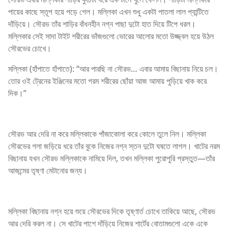
পায়ের কাছে স্তূপ হয়ে পড়ে গেল। মল্লিকা এখন শুধু একটা পাতলা লাল প্যান্টিতে
দাঁড়িয়ে। সৌরভ তাঁর শাড়ির বাঁধনহীন নগ্ন পাছা দুটো হাত দিয়ে টিপে ধরল।
মল্লিকার সেই সাদা টাইট শরীরের ভাঁজগুলো ভোরের আলোর মতো উজ্জ্বল হয়ে উঠল
সৌরভের চোখে।
মল্লিকা (হাঁপাতে হাঁপাতে): “আর পারছি না সৌরভ… এবার আমায় বিছানায় নিয়ে চল।
তোর ওই ট্রেনের ইঞ্জিনের মতো গরম শরীরের ছোঁয়া আজ আমায় পুড়িয়ে খাক করে
দিক।”
সৌরভ আর দেরি না করে মল্লিকাকে পাঁজাকোলা করে কোলে তুলে নিল। মল্লিকা
সৌরভের গলা জড়িয়ে ধরে তাঁর বুকে নিজের নগ্ন স্তন দুটো ঘষতে লাগল। খাটের নরম
বিছানায় যখন সৌরভ মল্লিকাকে নামিয়ে দিল, তখন মল্লিকা পুরোপুরি প্রস্তুত—তাঁর
আজন্মের তৃষ্ণা মেটানোর জন্য।
মল্লিকা বিছানায় নগ্ন হয়ে শুয়ে সৌরভের দিকে তৃষ্ণার্ত চোখে তাকিয়ে আছে, সৌরভ
আর দেরি করল না। সে খাটের পাশে দাঁড়িয়ে নিজের শার্টের বোতামগুলো একে একে