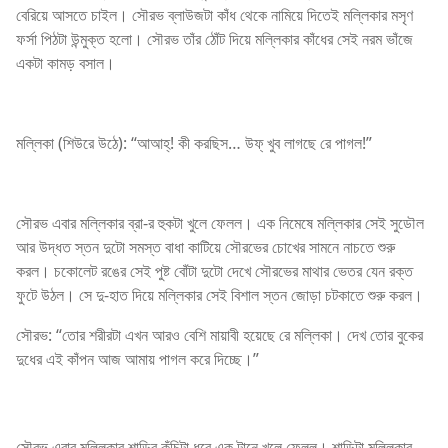
বেরিয়ে আসতে চাইল। সৌরভ ব্লাউজটা কাঁধ থেকে নামিয়ে দিতেই মল্লিকার মসৃণ
ফর্সা পিঠটা উন্মুক্ত হলো। সৌরভ তাঁর ঠোঁট দিয়ে মল্লিকার কাঁধের সেই নরম ভাঁজে
একটা কামড় বসাল।
মল্লিকা (শিউরে উঠে): “আআহ্! কী করছিস… উফ্ খুব লাগছে রে পাগল!”
সৌরভ এবার মল্লিকার ব্রা-র হুকটা খুলে ফেলল। এক নিমেষে মল্লিকার সেই সুডৌল
আর উদ্ধত স্তন দুটো সমস্ত বাধা কাটিয়ে সৌরভের চোখের সামনে নাচতে শুরু
করল। চকোলেট রঙের সেই পুষ্ট বোঁটা দুটো দেখে সৌরভের মাথার ভেতর যেন রক্ত
ফুটে উঠল। সে দু-হাত দিয়ে মল্লিকার সেই বিশাল স্তন জোড়া চটকাতে শুরু করল।
সৌরভ: “তোর শরীরটা এখন আরও বেশি মায়াবী হয়েছে রে মল্লিকা। দেখ তোর বুকের
দুধের এই কাঁপন আজ আমায় পাগল করে দিচ্ছে।”
সৌরভ এবার মল্লিকার শাড়ির কুঁচিটা ধরে এক টানে খুলে ফেলল। শাড়িটা মল্লিকার