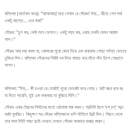
মল্লিকা (আর্তনাদ করে): “আআআহ্! মরে গেলাম রে সৌরভ! উফ্… ছিঁড়ে গেল সব!
একটু আস্তে… ওরে বাবা!”
সৌরভ: “চুপ কর, কেউ শুনে ফেলবে। একটু সহ্য কর, এবার দেখবি কেমন আরাম
পাস।”
সৌরভ আর দয়া করল না, কোমরের পুরো জোর দিয়ে এক ধাক্কায় গোড়া পর্যন্ত ভেতরে
ঢুকিয়ে দিল। মল্লিকা সৌরভের পিঠটা নখ দিয়ে খামচে ধরে দাঁতে দাঁত চিপে গোঙাতে
লাগল।
মল্লিকা: “উফ্… কী চওড়া রে তোরটা! পুরো ভেতরটা ভরে গেছে। আট বছর ধরে বর
যা দিতে পারেনি, তুই এক ধাক্কায় তা বুঝিয়ে দিলি।”
সৌরভ এবার ট্রেনের পিস্টনের মতো ওঠানামা শুরু করল। প্রতিটা ঠাপে ‘চপ্ চপ্’ শব্দে
ঘরটা মুখরিত। কিছুক্ষণ পর সৌরভ মল্লিকাকে ডগি স্টাইলে উল্টে দিল। পিছন থেকে
তার সাদা টাইট পাছা দুটো দেখতে দেখতে সৌরভ সজোরে থাপ্পড় মারল।