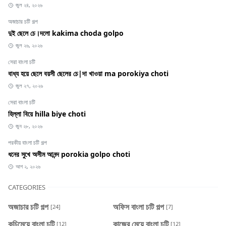
জুল ২৪, ২০২৬
অজাচার চটি গল্প
দুই ছেলে চে।দলো kakima choda golpo
জুল ২৬, ২০২৬
সেরা বাংলা চটি
বাধ্য হয়ে ছেলে বয়সী ছেলের চে|দা খাওয়া ma porokiya choti
জুল ২৭, ২০২৬
সেরা বাংলা চটি
হিল্লা বিয়ে hilla biye choti
জুন ২৮, ২০২৬
পরকীয় বাংলা চটি গল্প
ধনের সুখে অসীম আনন্দ porokia golpo choti
আগ ২, ২০২৬
CATEGORIES
অজাচার চটি গল্প
অফিস বাংলা চটি গল্প
[24]
[7]
কচিমেয়ে বাংলা চটি
কাজের মেয়ে বাংলা চটি
[12]
[12]