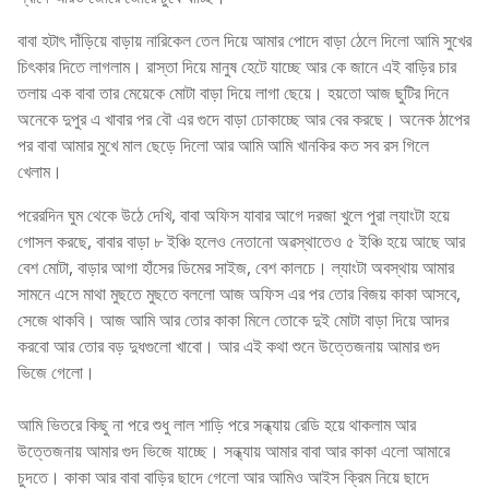
বাবা হটাৎ দাঁড়িয়ে বাড়ায় নারিকেল তেল দিয়ে আমার পোদে বাড়া ঠেলে দিলো আমি সুখের
চিৎকার দিতে লাগলাম। রাস্তা দিয়ে মানুষ হেটে যাচ্ছে আর কে জানে এই বাড়ির চার
তলায় এক বাবা তার মেয়েকে মোটা বাড়া দিয়ে লাগা ছেয়ে। হয়তো আজ ছুটির দিনে
অনেকে দুপুর এ খাবার পর বৌ এর গুদে বাড়া ঢোকাচ্ছে আর বের করছে। অনেক ঠাপের
পর বাবা আমার মুখে মাল ছেড়ে দিলো আর আমি আমি খানকির কত সব রস গিলে
খেলাম।
পরেরদিন ঘুম থেকে উঠে দেখি, বাবা অফিস যাবার আগে দরজা খুলে পুরা ল্যাংটা হয়ে
গোসল করছে, বাবার বাড়া ৮ ইঞ্চি হলেও নেতানো অৱস্থাতেও ৫ ইঞ্চি হয়ে আছে আর
বেশ মোটা, বাড়ার আগা হাঁসের ডিমের সাইজ, বেশ কালচে। ল্যাংটা অবস্থায় আমার
সামনে এসে মাথা মুছতে মুছতে বললো আজ অফিস এর পর তোর বিজয় কাকা আসবে,
সেজে থাকবি। আজ আমি আর তোর কাকা মিলে তোকে দুই মোটা বাড়া দিয়ে আদর
করবো আর তোর বড় দুধগুলো খাবো। আর এই কথা শুনে উত্তেজনায় আমার গুদ
ভিজে গেলো।
আমি ভিতরে কিছু না পরে শুধু লাল শাড়ি পরে সন্ধ্যায় রেডি হয়ে থাকলাম আর
উত্তেজনায় আমার গুদ ভিজে যাচ্ছে। সন্ধ্যায় আমার বাবা আর কাকা এলো আমারে
চুদতে। কাকা আর বাবা বাড়ির ছাদে গেলো আর আমিও আইস ক্রিম নিয়ে ছাদে