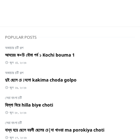
ফ্রেন্ড বাংলা চটি
POPULAR POSTS
অজাচার চটি গল্প
আদরের ক×চি বৌমা পর্ব ১ Kochi bouma 1
জুল ২৪, ২০২৬
অজাচার চটি গল্প
দুই ছেলে চে।দলো kakima choda golpo
জুল ২৬, ২০২৬
সেরা বাংলা চটি
হিল্লা বিয়ে hilla biye choti
জুন ২৮, ২০২৬
সেরা বাংলা চটি
বাধ্য হয়ে ছেলে বয়সী ছেলের চে|দা খাওয়া ma porokiya choti
জুল ২৭, ২০২৬