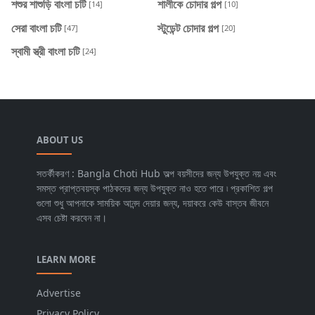
শশুর শাশুড়ি বাংলা চটি
শালীকে চোদার গল্প
[14]
[10]
সেরা বাংলা চটি
স্টুডেন্ট চোদার গল্প
[47]
[20]
স্বামী স্ত্রী বাংলা চটি
[24]
ABOUT US
সতর্কীকরণ : Bangla Choti Hub অল্প বয়সীদের জন্য উপযুক্ত নয় এবং
সমস্ত প্রাপ্তবয়স্ক পাঠকদের জন্য উপযুক্ত নাও হতে পারে ৷ প্রকাশিত গল্প
গুলো শুধু আপনাকে সাময়িক আনন্দ দেয়ার জন্য, দয়াকরে কেউ বাস্তব জীবনে
এসব চেষ্টা করবেন না।
LEARN MORE
Advertise
Privacy Policy