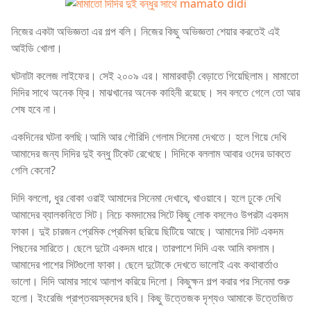
নিজের একটা অভিজ্ঞতা এর গল্প বলি। নিজের কিছু অভিজ্ঞতা শেয়ার করতেই এই
আইডি খোলা।
ঘটনাটা কলেজ লাইফের। সেই ২০০৯ এর। মামারবাড়ী বেড়াতে গিয়েছিলাম। মামাতো
দিদির সাথে অনেক ফ্রি। মাঝখানের অনেক কাহিনী রয়েছে। সব বলতে গেলে তো আর
শেষ হবে না।
একদিনের ঘটনা বলছি।আমি আর গৌরিদি গেলাম সিনেমা দেখতে। হলে গিয়ে দেখি
আমাদের জন্য দিদির দুই বন্ধু টিকেট রেখেছে। দিদিকে বললাম আবার ওদের ডাকতে
গেলি কেনো?
দিদি বললো, ধুর বোকা ওরাই আমাদের সিনেমা দেখাবে, খাওয়াবে। হলে ঢুকে দেখি
আমাদের ব্যালকনিতে সিট। নিচে কমদামের সিটে কিছু লোক বসলেও উপরটা একদম
ফাকা। দুই চারজন প্রেমিক প্রেমিকা ছরিয়ে ছিটিয়ে আছে। আমাদের সিট একদম
পিছনের সারিতে। ছেলে দুটো একদম ধারে। তারপাশে দিদি এবং আমি বসলাম।
আমাদের পাশের সিটগুলো ফাকা। ছেলে দুটোকে দেখতে ভালোই এবং কথাবার্তাও
ভালো। দিদি আমার সাথে আলাপ করিয়ে দিলো। কিছুক্ষন গল্প করার পর সিনেমা শুরু
হলো। ইংরেজি প্রাপ্তবয়স্কদের ছবি। কিছু উত্তেজক দৃশ্যও আমাকে উত্তেজিত