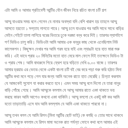
এটা আমি ও আমার প্রতিবেশী আন্টির যৌন জীবন নিয়ে রচিত বাংলা চটি গল্প
আম্মু যাওয়ার সময় বলে গেলেন যে নানার অবস্থা যদি বেশি খারাপ হয় তাহলে আম্মু
আসতে হয়তো ১ সপ্তাহ লাগতে পারে। আম্মু চলে যাওয়ার পর আমি সাথে সাথে বাড়ির
মেইন গেইটে তালা লাগিয়ে ঘরের ভিতরে ঢুকে দরজা বন্ধ করে দিই। তারপর ল্যাপটপে
পর্ণ ভিডিও চালু করি। ভিডিওটা আমি আমার এক বন্ধুর কাছ থেকে এনেছিলাম নিউ
কালেকশন। কিছুক্ষন দেখার পর আমি গরম হয়ে যাই এবং ল্যাঙটা হয়ে হাত মারা শুরু
করি। এই ভাবে প্রায় ২০ মিনিটের মতো হাত মেরে মাল ফেলে দিই ততক্ষনে ভিডিও টা
ও প্রায় শেষ। আমি বাথরুমে গিয়ে ফ্রেশ হয়ে ঘড়িতে দেখি ৬.০০ বাজে। তারপর
আমার ড্রয়ার এর ভেতর থেকে একটা বাংলা চটি বই বের করে পড়া শুরু করি হঠাত মিনা
আন্টির কথা মনে পড়ে গেল যার জন্য আমি অনেক রাতে হাত মেরেছি। চিন্তা করলাম
যে আজকেই সুযোগ যা করার করতে হবে। এমন সময় আম্মু বলে দিলো যে তারা নানুর
বাড়ি পোঁছে গেছে। আমি আম্মুকে বললাম যে আম্মু আমার রাতে একা থাকতে ভয়
করছে কারন আমি আগেও কখনো একা থাকিনি। আম্মু বললো যে একটু কষ্ট কর আমি
যতো তাড়াতাড়ি এসে যাব আমি বলল্লাম যে আমি একা থাকতে পারবো না।
আম্মু তখন বলল যে আমি রিপন (মিনা আন্টির ছোট ভাই) কে বলছি ও তোর সাথে থাকবে
আমি আম্মুকে বললাম যে রিপন মামা অনেক রাত পর্যন্ত ফোনে কথা বলে আমার এই