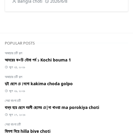
Bangla choti
2026/6/8
POPULAR POSTS
অজাচার চটি গল্প
আদরের ক×চি বৌমা পর্ব ১ Kochi bouma 1
জুল ২৪, ২০২৬
অজাচার চটি গল্প
দুই ছেলে চে।দলো kakima choda golpo
জুল ২৬, ২০২৬
সেরা বাংলা চটি
বাধ্য হয়ে ছেলে বয়সী ছেলের চে|দা খাওয়া ma porokiya choti
জুল ২৭, ২০২৬
সেরা বাংলা চটি
হিল্লা বিয়ে hilla biye choti