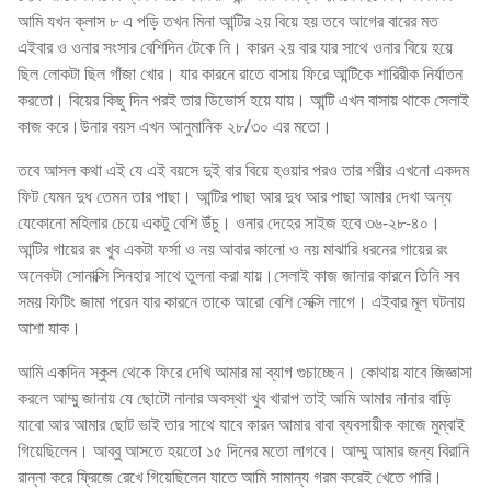
আমি যখন ক্লাস ৮ এ পড়ি তখন মিনা আন্টির ২য় বিয়ে হয় তবে আগের বারের মত
এইবার ও ওনার সংসার বেশিদিন টেকে নি। কারন ২য় বার যার সাথে ওনার বিয়ে হয়ে
ছিল লোকটা ছিল গাঁজা খোর। যার কারনে রাতে বাসায় ফিরে আন্টিকে শারিরীক নির্যাতন
করতো। বিয়ের কিছু দিন পরই তার ডিভোর্স হয়ে যায়। আন্টি এখন বাসায় থাকে সেলাই
কাজ করে।উনার বয়স এখন আনুমানিক ২৮/৩০ এর মতো।
তবে আসল কথা এই যে এই বয়সে দুই বার বিয়ে হওয়ার পরও তার শরীর এখনো একদম
ফিট যেমন দুধ তেমন তার পাছা। আন্টির পাছা আর দুধ আর পাছা আমার দেখা অন্য
যেকোনো মহিলার চেয়ে একটু বেশি উঁচু। ওনার দেহের সাইজ হবে ৩৬-২৮-৪০।
আন্টির গায়ের রং খুব একটা ফর্সা ও নয় আবার কালো ও নয় মাঝারি ধরনের গায়ের রং
অনেকটা সোনাক্সি সিনহার সাথে তুলনা করা যায়।সেলাই কাজ জানার কারনে তিনি সব
সময় ফিটিং জামা পরেন যার কারনে তাকে আরো বেশি সেক্সি লাগে। এইবার মূল ঘটনায়
আশা যাক।
আমি একদিন স্কুল থেকে ফিরে দেখি আমার মা ব্যাগ গুচাচ্ছেন। কোথায় যাবে জিজ্ঞাসা
করলে আম্মু জানায় যে ছোটো নানার অবস্থা খুব খারাপ তাই আমি আমার নানার বাড়ি
যাবো আর আমার ছোট ভাই তার সাথে যাবে কারন আমার বাবা ব্যবসায়ীক কাজে মুম্বাই
গিয়েছিলেন। আব্বু আসতে হয়তো ১৫ দিনের মতো লাগবে। আম্মু আমার জন্য বিরানি
রান্না করে ফ্রিজে রেখে গিয়েছিলেন যাতে আমি সামান্য গরম করেই খেতে পারি।