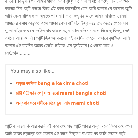
বলবো। কিছুক্ষন পর আমার মাথায় একটা বুদ্ধি এলো আমি খাটের মধ্যে নড়াচড়া শুরু
করলাম মিনা আন্টি বললো কিরে এই রকম করতেছিস কেন আমি বললাম যে আসলে আন্টি
আমি কোল বালিস ছাড়া ঘুমাতে পারি না। গত কিছুদিন আগে আমার মামাতো বোনরা
আমাদের বাসায় বেড়াতে এসে আমার কোল বালিসটা ছিদ্র করে তার ভেতর থেকে সব
তুলো বাহির করে ফেলেছিল যার কারনে নতুন কোল বালিস বানাতে দিয়েছে কিন্তু সেটা
এখনো আনা হয় নি।আন্টি জিজ্ঞাসা করলো এই কয়দিন তাহলে কিভাবে ঘুমাইছস আমি
বললাম এই কয়দিন আমার ছোটো ভাইকে ধরে ঘুমাইতাম।এখনতো আর ও
নেই,তাই………
You may also like...
পাড়ার কাকিমা bangla kakima choti
মামী দঁাড়ান পে|দ ম|রবো mami bangla choti
অন্ধকার ঘরে মামীকে দিয়ে চুষ।লাম mami choti
আন্টি বলল যে কি আর করবি কষ্ট করে শুয়ে পড় আন্টি আবার অন্য দিকে ফিরে শুয়ে গেল
আমি আবার নড়াচড়া শুরু করলাম এই ভাবে কিছুক্ষণ যাওয়ার পর আমি বললাম আন্টি