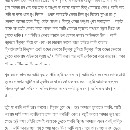
সরিয়ে দিল এবং বলল এই তোরে ভোদা চুষতে বলেছিলাম আঙুল ঢোকাতে না। আগে
চুষে আমার রস বের কর তারপর আঙুল না আরো অনেক কিছু ঢোকাতে দেব। আমি আর
দেরি না করে গুদে মুখ দিলাম। গুদটা অলরেডি ভেজা ছিল মুখ দিতেই মুখের মধ্যে
নোনতা ধরনের তরল কিছু একটা লাগল। কিন্তু গুদের গন্ধটা খুবই মারাত্নক। গন্ধটা
নাকে লাগতেই নেশার মতো লাগল আর আমি নোনতা স্বাদের কথাকে ভুলে গিয়ে গুদ
চুষতে থাকি। পর্ণ ভিডিও দেখার কারনে গুদ চোষার ভালই অভিজ্ঞতা ছিল। আমি
প্রথমে জ্বিব্বা দিয়ে গুদ এবং এর চারপাশ ভালো ভাবে চাটতে থাকি তারপর
ক্লিটোরাসটা কিছুক্ষণ চেটে গুদের ভেতরে জ্বিব্বা ঢুকিয়ে জ্বিব্বা দিয়ে গুদের ভেতরে
চুদতে থাকলাম এইভাবে প্রায় ৬/৭ মিনিট করার পর আন্টি কোঁকানো শুরে করলেন। আর
আ…… আ…… ও……ও……
শব্দ করতে লাগলেন আমি বুঝতে পারি আন্টি রস খসাবে। আমি হঠাৎ করে গুদ থেকে মাথা
তুলে ফেললাম আন্টি কাটা মুরগীর মতো ছটফট শুরু করলেন। আন্টি আমাকে বল্লেন
প্লিজ তুই এটা করিস না সাকিব প্লিজ আমার গুদটা চুষে দে। আমি মরে যাব। ও……
উ……
তুই যা বলবি আমি তাই করবো। প্লিজ চুষে দে। তুই আমাকে চুদতেও পারবি, আমি
বললাম মাগী যখন বলেছিলাম তখন মানা করছিলি কেন। আন্টি বললো আমার ভুল হয়ে
গেছে তুই যখন চাইবি তখনই আমাকে চুদতে পারবি প্লিজ আমাকে এখন একটু শান্তি
দে। আমি আবার গুদে মুখ দেওয়া মাত্র মিনা আন্টি আমার মুখে ওনার গুদের রস ছেড়ে