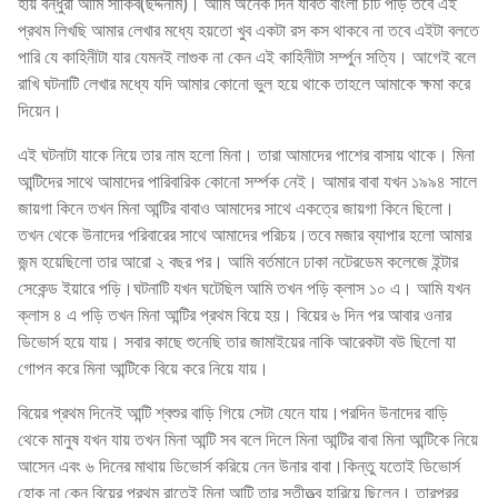
হায় বন্ধুরা আমি সাকিব(ছদ্দনাম)। আমি অনেক দিন যাবত বাংলা চটি পড়ি তবে এই
প্রথম লিখছি আমার লেখার মধ্যে হয়তো খুব একটা রস কস থাকবে না তবে এইটা বলতে
পারি যে কাহিনীটা যার যেমনই লাগুক না কেন এই কাহিনীটা সর্ম্পুন সত্যি। আগেই বলে
রাখি ঘটনাটি লেখার মধ্যে যদি আমার কোনো ভুল হয়ে থাকে তাহলে আমাকে ক্ষমা করে
দিয়েন।
এই ঘটনাটা যাকে নিয়ে তার নাম হলো মিনা। তারা আমাদের পাশের বাসায় থাকে। মিনা
আন্টিদের সাথে আমাদের পারিবারিক কোনো সর্ম্পক নেই। আমার বাবা যখন ১৯৯৪ সালে
জায়গা কিনে তখন মিনা আন্টির বাবাও আমাদের সাথে একত্রে জায়গা কিনে ছিলো।
তখন থেকে উনাদের পরিবারের সাথে আমাদের পরিচয়।তবে মজার ব্যাপার হলো আমার
জন্ম হয়েছিলো তার আরো ২ বছর পর। আমি বর্তমানে ঢাকা নটেরডেম কলেজে ইন্টার
সেকেন্ড ইয়ারে পড়ি।ঘটনাটি যখন ঘটেছিল আমি তখন পড়ি ক্লাস ১০ এ। আমি যখন
ক্লাস ৪ এ পড়ি তখন মিনা আন্টির প্রথম বিয়ে হয়। বিয়ের ৬ দিন পর আবার ওনার
ডিভোর্স হয়ে যায়। সবার কাছে শুনেছি তার জামাইয়ের নাকি আরেকটা বউ ছিলো যা
গোপন করে মিনা আন্টিকে বিয়ে করে নিয়ে যায়।
বিয়ের প্রথম দিনেই আন্টি শ্বশুর বাড়ি গিয়ে সেটা যেনে যায়।পরদিন উনাদের বাড়ি
থেকে মানুষ যখন যায় তখন মিনা আন্টি সব বলে দিলে মিনা আন্টির বাবা মিনা আন্টিকে নিয়ে
আসেন এবং ৬ দিনের মাথায় ডিভোর্স করিয়ে নেন উনার বাবা।কিন্তু যতোই ডিভোর্স
হোক না কেন বিয়ের প্রথম রাতেই মিনা আন্টি তার সতীত্ত্ব হারিয়ে ছিলেন। তারপরর