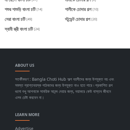
শশুর শাশুড়ি বাংলা চটি
শালীকে চোদার গল্প
[14]
[10]
সেরা বাংলা চটি
স্টুডেন্ট চোদার গল্প
[49]
[20]
স্বামী স্ত্রী বাংলা চটি
[24]
ABOUT US
সতর্কীকরণ : Bangla Choti Hub অল্প বয়সীদের জন্য উপযুক্ত নয় এবং
সমস্ত প্রাপ্তবয়স্ক পাঠকদের জন্য উপযুক্ত নাও হতে পারে ৷ প্রকাশিত গল্প
গুলো শুধু আপনাকে সাময়িক আনন্দ দেয়ার জন্য, দয়াকরে কেউ বাস্তব জীবনে
এসব চেষ্টা করবেন না।
LEARN MORE
Advertise