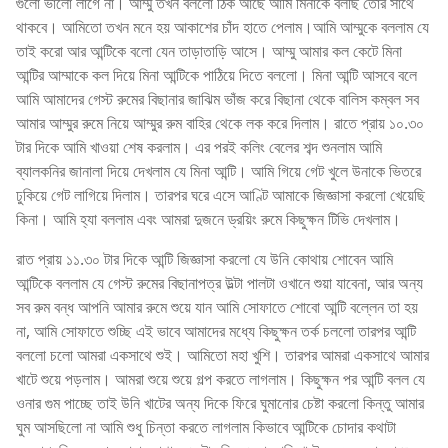
গুলো ভালো লাগে না। আম্মু তখন বললো ঠিক আছে আমি মিনাকে বলছি তোর সাথে
থাকবে। আমিতো তখন মনে হয় আকাশের চাঁদ হাতে পেলাম।আমি আম্মুকে বললাম যে
তাই করো আর আন্টিকে বলো যেন তাড়াতাড়ি আসে। আম্মু আমার কল কেটে মিনা
আন্টির আম্মাকে কল দিয়ে মিনা আন্টিকে পাঠিয়ে দিতে বললো। মিনা আন্টি আসবে বলে
আমি আমাদের গেস্ট রুমের বিছানার জাঝিম ভাঁজ করে বিছানা থেকে বালিস কম্বল সব
আমার আম্মুর রুমে নিয়ে আম্মুর রুম বাহির থেকে লক করে দিলাম। রাতে প্রায় ১০.৩০
টার দিকে আমি খাওয়া শেষ করলাম। এর পরই কলিং বেলের শব্দ শুনলাম আমি
ব্যালকনির জানালা দিয়ে দেখলাম যে মিনা আন্টি। আমি গিয়ে গেট খুলে উনাকে ভিতরে
ঢুকিয়ে গেট লাগিয়ে দিলাম। তারপর ঘরে এসে আণ্টি আমাকে জিজ্ঞাসা করলো খেয়েছি
কিনা। আমি হ্যা বললাম এবং আমরা দুজনে ড্রয়িং রুমে কিছুক্ষন টিভি দেখলাম।
রাত প্রায় ১১.৩০ টার দিকে আন্টি জিজ্ঞাসা করলো যে উনি কোথায় শোবেন আমি
আন্টিকে বললাম যে গেস্ট রুমের বিছানাপত্র উল্টা পালটা ওখানে শুয়া যাবেনা, আর অন্য
সব রুম বন্ধ আপনি আমার রুমে শুয়ে যান আমি সোফাতে শোবো আন্টি বল্লেন তা হয়
না, আমি সোফাতে শুচ্ছি এই ভাবে আমাদের মধ্যে কিছুক্ষন তর্ক চললো তারপর আন্টি
বললো চলো আমরা একসাথে শুই। আমিতো মহা খুশি। তারপর আমরা একসাথে আমার
খাটে শুয়ে পড়লাম। আমরা শুয়ে শুয়ে গল্প করতে লাগলাম। কিছুক্ষন পর আন্টি বলল যে
ওনার গুম পাচ্ছে তাই উনি খাটের অন্য দিকে ফিরে ঘুমানোর চেষ্টা করলো কিন্তু আমার
ঘুম আসছিলো না আমি শুধু চিন্তা করতে লাগলাম কিভাবে আন্টিকে চোদার কথাটা