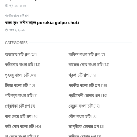
জুন ২৮, ২০২৬
পরকীয় বাংলা চটি গল্প
ধনের সুখে অসীম আনন্দ porokia golpo choti
আগ ২, ২০২৬
CATEGORIES
অজাচার চটি গল্প
অফিস বাংলা চটি গল্প
[24]
[7]
কচিমেয়ে বাংলা চটি
কাজের মেয়ে বাংলা চটি
[12]
[12]
গৃহবধূ বাংলা চটি
গ্রুপ চটি গল্প
[48]
[15]
টিচার বাংলা চটি
পরকীয় বাংলা চটি গল্প
[13]
[18]
পরিপক্ব বাংলা চটি
প্রতিবেশী চোদার গল্প
[7]
[10]
প্রেমিকা চটি গল্প
ফ্রেন্ড বাংলা চটি
[3]
[17]
বাবা মেয়ে চটি গল্প
বৌদ বাংলা চটি
[16]
[30]
ভাই বোন বাংলা চটি
ভাগ্নীকে চোদার গল্প
[45]
[2]
মা ছেলে বাংলা চটি
মামীকে চোদার গল্প
[61]
[2]