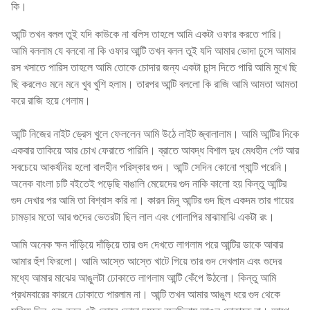
কি।
আন্টি তখন বলল তুই যদি কাউকে না বলিস তাহলে আমি একটা ওফার করতে পারি।
আমি বললাম যে বলবো না কি ওফার আন্টি তখন বলল তুই যদি আমার ভোদা চুসে আমার
রস খসাতে পারিস তাহলে আমি তোকে চোদার জন্য একটা চান্স দিতে পারি আমি মুখে ছি
ছি করলেও মনে মনে খুব খুশি হলাম। তারপর আন্টি বললো কি রাজি আমি আমতা আমতা
করে রাজি হয়ে গেলাম।
আন্টি নিজের নাইট ড্রেস খুলে ফেললেন আমি উঠে লাইট জ্বালালাম। আমি আন্টির দিকে
একবার তাকিয়ে আর চোখ ফেরাতে পারিনি। ব্রাতে আবদ্ধ বিশাল দুধ মেধহীন পেট আর
সবচেয়ে আকর্ষনিয় হলো বালহীন পরিস্কার গুদ। আন্টি সেদিন কোনো প্যান্টি পরেনি।
অনেক বাংলা চটি বইতেই পড়েছি বাঙালি মেয়েদের গুদ নাকি কালো হয় কিন্তু আন্টির
গুদ দেখার পর আমি তা বিশ্বাস করি না। কারন মিনু আন্টির গুদ ছিল একদম তার গায়ের
চামড়ার মতো আর গুদের ভেতরটা ছিল লাল এবং গোলাপির মাঝামাঝি একটা রং।
আমি অনেক ক্ষন দাঁড়িয়ে দাঁড়িয়ে তার গুদ দেখতে লাগলাম পরে আন্টির ডাকে আবার
আমার হুঁশ ফিরলো। আমি আস্তে আস্তে খাটে গিয়ে তার গুদ দেখলাম এবং গুদের
মধ্যে আমার মাঝের আঙুলটা ঢোকাতে লাগলাম আন্টি কেঁপে উঠলো। কিন্তু আমি
প্রথমবারের কারনে ঢোকাতে পারলাম না। আন্টি তখন আমার আঙুল ধরে গুদ থেকে