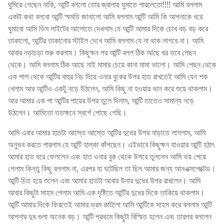
ঘুমিয়ে গেছেন নাকি, আন্টি বললো তোর জ্বালায় ঘুমাতে পারলেতো!!!! আমি বললাম
একটা কথা বলবো আন্টি স্মমতি জানালো আমি বললাম আন্টি আমি কি আপনাকে ধরে
ঘুমাবো আমি ডিম লাইটের আলোতে দেখলাম যে আন্টি আমার দিকে চোখ বড় বড় করে
তাকালো, আন্টির তাকানোর স্টাইল দেখে আমি বললাম যে না থাক লাগবে না। আমি
আবার নড়াচড়া শুরু করলাম। কিছুক্ষন পর আন্টি বলল ঠিক আছে ধর তবে পেছন
থেকে। আমি বললাম ঠিক আছে নাই মামার চেয়ে কানা মামা ভালো। আমি পেছন থেকে
এক পাশ থেকে আন্টির বাহুর নিচ দিয়ে ওনার বুকের উপর হাত রাখতেই আমি যেন শক
খেলাম আর আন্টিও একটু নড়ে উঠলেন, আমি কিছু না হওয়ার ভান করে শুয়ে থাকলাম।
আর আমার এক পা আন্টির পায়ের উপর তুলে দিলাম, আন্টি তাতেও সামান্য নড়ে
উঠলেন। আমিতো ততক্ষনে স্বর্গে পোছে গেছি।
আমি এবার আমার হাতটা আস্তে আস্তে আন্টির দুধের উপর নাড়াতে লাগলাম, আমি
অনুভব করতে পারলাম যে আন্টি হাল্কা কাঁপছেন। এইভাবে কিছুক্ষন যাওয়ার আন্টি হঠাৎ
আমার হাত ধরে ফেললেন এবং হাত ওনার বুক থেকে উপরে তুললেন আমি ভয় পেয়ে
গেলাম কিন্তু কিছু বললাম না, এরপর যা ঘটেছিল তা ছিল আমার জন্য আনএক্সপেক্টেড।
আন্টি চিত হয়ে শুলেন এবং আমার হাতটা আবার উনার দুধের উপর রাখলেন। আমি
আবার কিছুটা সাহস পেলাম আমি এক দৃষ্টিতে আন্টির দুধের দিকে তাকিয়ে থাকলাম।
আন্টি আমার দিকে ফিরতেই আমার ভ্রম কাটলো আমি আন্টিকে সাহস করে বললাম আন্টি
আপনার দুধ গুলা অনেক বড়। আন্টি প্রথমে কিছুটা বিস্মিত হলেন এবং তারপর বললেন