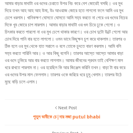
আমার বাড়ার মাথাটা ওর গুদের চেরাতে উপর নিচ করে বেশ জোরেই ঘসছি। ওর মুখ
দিয়ে তখন আহ আহ আহ উমা, উঃ আওয়াজ জোরে হতে লাগলো ফলে আমি ওর মুখ
চেপে ধরলাম। খানিকক্ষণ ঘোসতে ঘোসতে আমি সহ্য করতে না পেরে ওর গুদের নিচের
দিকে খুব জোরে চাপ মারলাম। আমার বাড়ার মাথাটা ওর গুদ চিরে ঢুকে গেলো। ও
চিৎকার করতে পারলো না ওর মুখ চেপে থাকার কারণে। ওর চোখ দুটো উল্টে গেলো আর
চোখ দিয়ে পানি বার হতে লাগলো। ওমন ভাবে কিছুক্ষন চুপ করে থাকলাম। তারপর ও
ঠিক হলে ওর মুখ থেকে হাত সরালে ও বলে তোকে চুদতে বারণ করলাম। আমি বলি
সহ্য করতে পারিনি আর। ও আর কিছু বলেনি। তারপর আস্তে আস্তে আমার বাড়া
ওর গুদে ঢুকিয়ে আর বার করতে লাগলাম। আমার জীবনের প্রথম তাই বেশিক্ষণ মাল
ধরে রাখতে পারলাম না। ওর হয়েছিল কি আর জিঞ্জেস করিনি তখন। বাড়া টা বার করে
ওর গুদের উপর মাল ফেললাম। তারপর ওকে জরিয়ে ধরে চুমু খেলাম। তারপর উঠে
মুছে বাড়ি চলে এলাম।
Next Post
পুতুল ভাবীকে চে|দার মজা putul bhabi