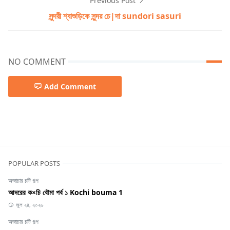
Previous Post
সুন্দরী শ্বাশুড়িকে সুন্দর চে|দা sundori sasuri
NO COMMENT
Add Comment
গৃহবধূ বাংলা চটি
POPULAR POSTS
অজাচার চটি গল্প
আদরের ক×চি বৌমা পর্ব ১ Kochi bouma 1
জুল ২৪, ২০২৬
অজাচার চটি গল্প