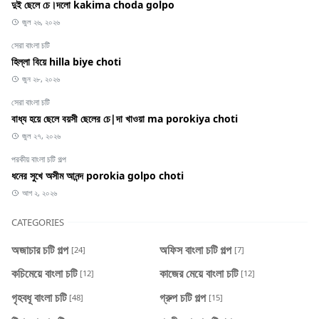
দুই ছেলে চে।দলো kakima choda golpo
জুল ২৬, ২০২৬
সেরা বাংলা চটি
হিল্লা বিয়ে hilla biye choti
জুন ২৮, ২০২৬
সেরা বাংলা চটি
বাধ্য হয়ে ছেলে বয়সী ছেলের চে|দা খাওয়া ma porokiya choti
জুল ২৭, ২০২৬
পরকীয় বাংলা চটি গল্প
ধনের সুখে অসীম আনন্দ porokia golpo choti
আগ ২, ২০২৬
CATEGORIES
অজাচার চটি গল্প
অফিস বাংলা চটি গল্প
[24]
[7]
কচিমেয়ে বাংলা চটি
কাজের মেয়ে বাংলা চটি
[12]
[12]
গৃহবধূ বাংলা চটি
গ্রুপ চটি গল্প
[48]
[15]