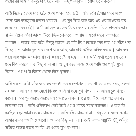
গায়ের রঙ সামলা কিন্তু মাই দুটো আর একটু পরিস্কার। বোঁটা দুটো কালো।
আমি নিজের চোখে মাই দুটো দেখে পাগল হয়ে উঠি। মাই দুটো টেপার সাথে সাথে
চোসা আর কামড়ানো চলতে থাকলো। ওর মুখ দিয়ে আহ আহ ওহ ওহ আওয়াজ বার
হচ্ছে বেশ জোরেই। আমি আস্তে আস্তে নিচে নেমে ওর নাভি চাটতে লাগলাম আর
নাভির নিচের ফাঁকা জায়গা টাতে জিভ বোলাতে লাগলাম। মাঝে মাঝে কামড়াতে
লাগলাম। আমার হাত দুটো কিন্তু সমানে ওর মাই টিপে চলেছে আর মাই এর বোঁটা পাক
দিচ্ছে। ও আমার চুল ধরে চেপে ধরে আছে আর মাথা এদিক ওদিক করছে। আর যত
পারে আহ আহ আওয়াজ বার না করার চেষ্টা করছে। এবার আমি মাথা তুলে বলি তোর
গুদে কিস করবো। ও কিছু বলল না। ও চুপ করে আছে দেখে আমি ওর প্যান্ট খুলে
নিলাম। ওর পা টা বিছানা থেকে নিচে ঝুলছে।
আমি ওর পা দুটো ফাঁক করে ওর গুদ টা প্রথম দেখলাম। ওর গায়ের রঙের মতই সামলা
ওর গুদ। আমি ওর গুদ দেখে কি হল জানি না গুদে মুখ দিলাম। ও আমার চুল খামচে
ধরলো। আর খুব জোরে জোরে দম ফেলতে লাগল। ওর গুদ দিয়ে আঠা মত রস বার
হতে লাগলো। আমি খানিকক্ষণ চেটে উঠে ওর দু পায়ের মাঝে দারালাম। ও বলে কি
করছিস বাড়া আমার গুদে ঢোকাস না। আমি বলি ঢোকাবো না। শুধু তোর গুদের চেরায়
আমার বাড়ার মাথাটা ঘোসবো। ও আর কিছু বলল না। তাই আমার প্যান্টটা হাঁটু পর্যন্ত
নামিয়ে আমার বাড়ার মাথাটা ওর গুদের মুখে রাখলাম।