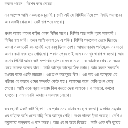
করতে পারেন। বিশেষ করে মেয়েরা।
এর আগেও আমি একজনকে চুদেছি। সেটা এই যে পিসিটার নিয়ে গল্প লিখছি ওর পরের
আর একটা বোনকে। সেই গল্প পরে বলবো।
গল্পটা আমার পাশের বাড়ির একটা পিসির সাথে। পিসিটা আর আমি প্রায় সমবয়সী।
পিসির নাম জারি। তখন আমি ক্লাশ ১২ এ পড়ি। পিসিটা পড়াশোনা ছেড়ে দিয়েছে।
আমরা একসাথেই বড় হয়েছি বলে বন্ধু ছিলাম বেশ। আমার প্রথম গার্লফ্রেন্ড এর সাথে
আমার কথা বন্ধ হয়ে গেছিলো। প্রথম প্রেম তাই আমার মন খুব খারাপ থাকতো। আর
আমার পিসিটা আমার ওই সম্পর্কের ব্যাপারে সব জানতো। ও আমাকে বোঝাতো ওমন
মেয়ে অনেক আসবে যাবে। আমি আস্তে আস্তে ঠিক হলাম। আর দুজনে সমবয়সি
হওয়ায় বাজে এরকি মারতাম। ওর তখন বয়ফ্রেন্ড ছিল। ওর আর ওর বয়ফ্রেন্ড এর
পরিবার এর কারণে ওদের সম্পর্কটা কেটে যায়। আমাদের বাজে এরকি তখন বেড়ে
গেলো। আমি ওকে প্রায় বলতাম কিস করতে দেনা আমাকে। ও মারতো, কখনো
হাসতো। এমন এরকি আমাদের সবসময় চলতো।
ওর ছোটো একটা ভাই ছিলো। যে প্রায় সময় আমার কাছে থাকতো। একদিন সন্ধ্যায়
ওর ভাইকে আমি ওদের বাড়ি দিয়ে আস্তে গেছি। তখন হালকা ঠান্ডা পরেছে। দেখি ও
বারান্দাতে অন্ধকার এ বসে আছে। আর ওর মা ঘরের ভিতরে। আমি ওকে বলি ভুতের