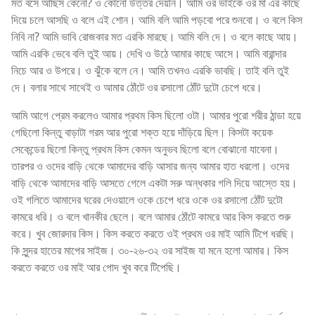
মত বসে আছিস কেনো? ও কোনো উত্তর দেয়নি। আমি ওর ভাইকে ওর মা এর কাছে
দিয়ে চলে আসছি ও বলে এই শোন। আমি বলি আমি পড়বো পরে শুনবো। ও বলে কিস
নিবি না? আমি ভাবি রোজকার মত এরকি মারছে। আমি বলি দে। ও বলে কাছে আয়।
আমি এরকি ভেবে বলি তুই আয়। দেখি ও উঠে আমার কাছে আসে। আমি বারান্দার
নিচে আর ও উপরে। ও ঝুঁকে বলে নে। আমি তখনও এরকি ভাবছি। তাই বলি তুই
দে। বলার সাথে সাথেই ও আমার ঠোঁটে ওর রসালো ঠোঁট দুটো চেপে ধরে।
আমি আগে প্রেম করলেও আমার প্রথম কিস ছিলো ওটা। আমার পুরো শরীর ঠান্ডা হয়ে
গেছিলো কিন্তু বাড়াটা গরম আর পুরো শক্ত হয়ে দাঁড়িয়ে ছিল। কিসটা কয়েক
সেকেন্ডের ছিলো কিন্তু প্রথম কিস কেমন অনুভব ছিলো বলে বোঝানো যাবেনা।
তারপর ও ওদের বাড়ি থেকে আমাদের বাড়ি আসার জন্য আমার হাত ধরলো। ওদের
বাড়ি থেকে আমাদের বাড়ি আসতে গেলে একটা সরু অন্ধকার গলি দিয়ে আস্তে হয়।
ওই গলিতে আমাদের ঘরের দেওয়ালে ওকে চেপে ধরে ওকে ওর রসালো ঠোঁট দুটো
কামরে ধরি। ও বলে খানকীর ছেলে। বলে আমার ঠোঁটে কামরে আর কিস করতে শুরু
করে। খুব জোরদার কিস। কিস করতে করতে ওই প্রথম ওর মাই আমি টিপে ধরছি।
কি সুন্দর হাতের মাপের সাইজ। ৩০-২৬-৩২ ওর সাইজ যা মনে হলো আমার। কিস
করতে করতে ওর মাই আর পোদ খুব করে টিপেছি।
গৃহবধূ বাংলা চটি