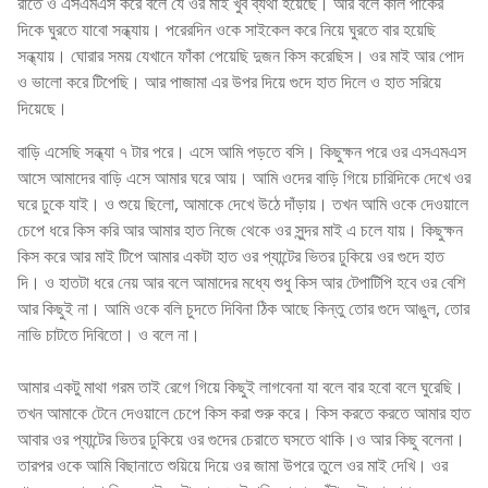
রাতে ও এসএমএস করে বলে যে ওর মাই খুব ব্যথা হয়েছে। আর বলে কাল পার্কের
দিকে ঘুরতে যাবো সন্ধ্যায়। পরেরদিন ওকে সাইকেল করে নিয়ে ঘুরতে বার হয়েছি
সন্ধ্যায়। ঘোরার সময় যেখানে ফাঁকা পেয়েছি দুজন কিস করেছিস। ওর মাই আর পোদ
ও ভালো করে টিপেছি। আর পাজামা এর উপর দিয়ে গুদে হাত দিলে ও হাত সরিয়ে
দিয়েছে।
বাড়ি এসেছি সন্ধ্যা ৭ টার পরে। এসে আমি পড়তে বসি। কিছুক্ষন পরে ওর এসএমএস
আসে আমাদের বাড়ি এসে আমার ঘরে আয়। আমি ওদের বাড়ি গিয়ে চারিদিকে দেখে ওর
ঘরে ঢুকে যাই। ও শুয়ে ছিলো, আমাকে দেখে উঠে দাঁড়ায়। তখন আমি ওকে দেওয়ালে
চেপে ধরে কিস করি আর আমার হাত নিজে থেকে ওর সুন্দর মাই এ চলে যায়। কিছুক্ষন
কিস করে আর মাই টিপে আমার একটা হাত ওর প্যান্টের ভিতর ঢুকিয়ে ওর গুদে হাত
দি। ও হাতটা ধরে নেয় আর বলে আমাদের মধ্যে শুধু কিস আর টেপাটিপি হবে ওর বেশি
আর কিছুই না। আমি ওকে বলি চুদতে দিবিনা ঠিক আছে কিন্তু তোর গুদে আঙুল, তোর
নাভি চাটতে দিবিতো। ও বলে না।
আমার একটু মাথা গরম তাই রেগে গিয়ে কিছুই লাগবেনা যা বলে বার হবো বলে ঘুরেছি।
তখন আমাকে টেনে দেওয়ালে চেপে কিস করা শুরু করে। কিস করতে করতে আমার হাত
আবার ওর প্যান্টের ভিতর ঢুকিয়ে ওর গুদের চেরাতে ঘসতে থাকি।ও আর কিছু বলেনা।
তারপর ওকে আমি বিছানাতে শুয়িয়ে দিয়ে ওর জামা উপরে তুলে ওর মাই দেখি। ওর