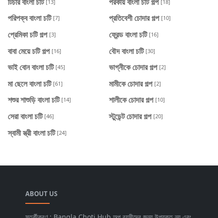
টিচার বাংলা চটি
পরকীয় বাংলা চটি গল্প
[13]
[18]
পরিপক্ব বাংলা চটি
প্রতিবেশী চোদার গল্প
[7]
[10]
প্রেমিকা চটি গল্প
ফ্রেন্ড বাংলা চটি
[3]
[16]
বাবা মেয়ে চটি গল্প
বৌদ বাংলা চটি
[16]
[30]
ভাই বোন বাংলা চটি
ভাগ্নীকে চোদার গল্প
[45]
[2]
মা ছেলে বাংলা চটি
মামীকে চোদার গল্প
[61]
[2]
শশুর শাশুড়ি বাংলা চটি
শালীকে চোদার গল্প
[14]
[10]
সেরা বাংলা চটি
স্টুডেন্ট চোদার গল্প
[46]
[20]
স্বামী স্ত্রী বাংলা চটি
[24]
ABOUT US
সতর্কীকরণ : Bangla Choti Hub অল্প বয়সীদের জন্য উপযুক্ত নয় এবং