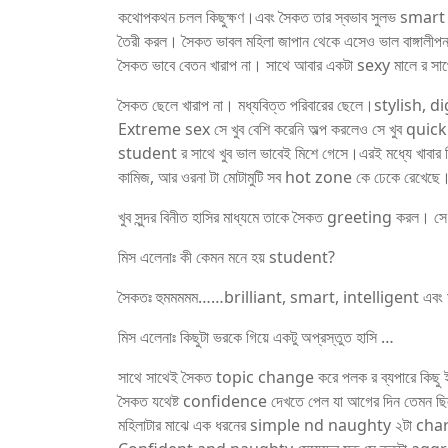
কথোপকথন চলল কিছুক্ষণ।এবং সৈকত তার স্বভাব সুলভ smart
তৈরী করল। সৈকত ভাবল মহিলা জাপান থেকে এসেও ভাল বাঙ্গাল
সৈকত ভাবে বেতন খারাপ না। সাথে আবার একটা sexy মালে র সা
সৈকত ছেলে খারাপ না। মধ্যবিত্ত পরিবারের ছেলে।styli
Extreme sex সে খুব বেশি করেনি অল্প করলেও সে খুব quick l
student র সাথে খুব ভাল ভাবেই মিশে গেসে।এরই মধ্যে খাবার নি
কামিজ, আর ওরনা টা মোটামুটি সব hot zone কে ঢেকে রেখেছে। এক
খুব সুন্দর বিনীত হাসির মাধ্যমে তাকে সৈকত greeting করল। সে ও
মিস এলেনাঃ কী কেমন মনে হয় student?
সৈকতঃ হুমমমমম……brilliant, smart, intelligent এবং মায
মিস এলেনাঃ কিছুটা ভরকে গিয়ে একটু অপ্রস্তুত হাসি …
সাথে সাথেই সৈকত topic change করে পলক র ব্যপারে কিছু ইম্প
সৈকত যথেষ্ট confidence দেখতে পেল যা আগের দিন তেমন ছিলন
মহিলাটার মাঝে এক ধরনের simple nd naughty ২টা character