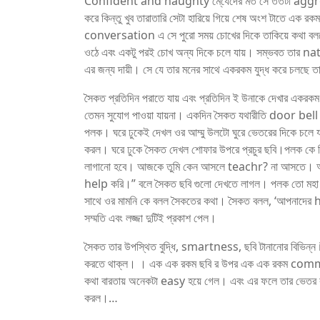
Confident and naughty মে্যেদের মত সে ততটা aggress
করে কিন্তু খুব তারাতারি সেটা হারিয়ে গিয়ে শেষ অংশ টাতে 
conversation এ সে পুরো সময় চোখের দিকে তাকিয়ে কথা বলতে
ওঠে এবং একটু পরই চোখ অন্য দিকে চলে যায়। সম্ভবত তার natura
এর জন্য দায়ী। সে যে তার মনের সাথে একরকম যুদ্ধ করে চলছে 
সৈকত প্রতিদিন পরাতে যায় এবং প্রতিদিন ই উনাকে দেখার একরক
তেমন সুযোগ পাওয়া যায়না। একদিন সৈকত যথারীতি door bell
পলক। ঘরে ঢুকেই দেখল ওর আম্মু উলটো ঘুরে ভেতরের দিকে চলে য
করল। ঘরে ঢুকে সৈকত দেখল শোফার উপরে প্রচুর ছবি।পলক কে
লাগানো হবে। আজকে তুমি কেন আসলে teachr? না আসতে। আমি
help করি।” বলে সৈকত ছবি গুলো দেখতে লাগল। পলক তো মহা খু
সাথে ওর মামনি কে বলল সৈকতের কথা। সৈকত বলল, ‘আপনাদের hel
সম্মতি এবং লজ্জা দুটিই প্রকাশ পেল।
সৈকত তার উপস্থিত বুদ্ধি, smartness, ছবি টানানোর বিভিন্
করতে থাক্ল। । এক এক রকম ছবি র উপর এক এক রকম comm
কথা বারতায় অনেকটা easy হয়ে গেল। এবং এর ফলে তার ভেতর ক
করল।…