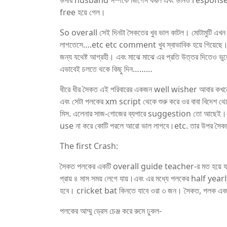
উনার husband সম্পর্কে জিগেস করল এবং উনিও response ক
free হয়ে গেল।
So overall সেই দিনটা সৈকতের খুব ভাল কাটল। মোটামুটি এখন দ
লাগতেসে….etc etc comment খুব স্বাভাবিক হয়ে গিয়েছ
জন্য যথেষ্ট আগ্রহী। এবং মাঝে মাঝে এর প্রতি উত্তর দিতে
এভাবেই চলতে থকে কিছু দিন………
ধীরে ধীর সৈকত এই পরিবারের একজন well wisher আবার কখনো 
এবং সেটা পলকের xm script থেকে শুরু করে ওর বাবা বিদেশ থেক
মিস. এলেনার সাজ-গোজের ব্যপারে suggestion তো আছেই।– আ
use না করে কোটি পরলে আরো ভাল লাগবে।etc. তার উপর সৈ
The first Crash:
সৈকত পলকের একটি overall guide teacher-র মত হয়ে যা
প্রায় ৪ মাস সময় লেগে যায়।এবং এর মধ্যে পলকের half yea
হবে। cricket bat কিনতে যাবে ওরা ৩ জন। সৈকত, পলক এবং 
পলকের আম্মু ড্রেস চেঞ্জ করে রুমে ঢুকল-