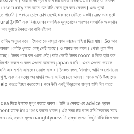
ive না। তার হাসির প্রথম ভাগ টায় একটা freedom আছে যা আকর্ষণ
এক রকম insecurity চলে আসে যেন উনি কোন ভুল করে ফেলল। এবং পুরো
 পারেনি। প্রথমে চোখে চোখ রেখেই শুরু করে যেটাতে একটা raw ভাব ফুটে
l ইন্সটিংট এবং বিবাহের পর সামাজিক মূল্যবোধের পরস্পর সাংঘর্সিক অবস্থান
তা আর বুঝতে সৈকত এর বাকি রইলনা।
ম তাগিদ অনুভব করে। সৈকত কে নাস্তা এখন কাজের মহিলা দিয়ে যায়। So আর
 বাজাল।গেইট খুলতে একটু দেরি হচছে। ও আবার নক করল। গেইট খুলে দিল
াচ্ছে। উনার গায়ে কন ওরনা নেই।তাই বেচারী উনার room র দিকে হাটা শুরু
 জিগেস করলে ও বলল এগুলো আমাদের japan র ছবি। এখন এগুলো দেয়ালে
 আর মামনি আমাদের দেয়াল সাজাব। সৈকত বলল, ‘সাজাও, আমি ও তোমাদের
শি, এবং এর মধ্যে ওর মামনি ওড়না জড়িয়ে চলে আসল। পলক অতি উচ্ছাসের
p করতে ইচ্ছা করতেসে। শুনে উনি একটু বিব্রতকর হাল্কা হাসি দিল যাতে
ন idea দিয়ে উনাকে মুগ্ধ করতে থাকল। উনি ও সৈকত এর advice গ্রহন
ent তাকে impress করতে থাকল। এই সময় টার ফলে উনি সৈকতের সাথে
ার সেই স্বভাব সুলভ naughtyness টা হাল্কা হলেও কিছুটা উকি দিতে শুরু