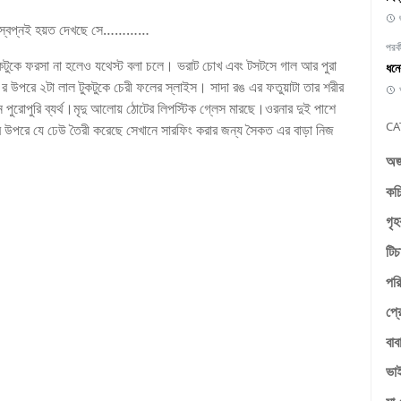
ন স্বপ্নই হয়ত দেখছে সে…………
পরকী
টুকে ফরসা না হলেও যথেস্ট বলা চলে। ভরাট চোখ এবং টসটসে গাল আর পুরা
ধন
্রি র উপরে ২টা লাল টুকটুকে চেরী ফলের স্লাইস। সাদা রঙ এর ফতুয়াটা তার শরীর
 পুরোপুরি ব্যর্থ।মৃদু আলোয় ঠোটের লিপস্টিক গ্লেস মারছে।ওরনার দুই পাশে
CA
র উপরে যে ঢেউ তৈরী করেছে সেখানে সারফিং করার জন্য সৈকত এর বাড়া নিজ
অজা
কচি
গৃহ
টিচ
পরি
প্র
বাব
ভাই