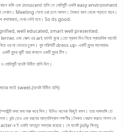
 বাচন ভঙ্গি এবং innocent হাসি তে মোটমুটি একটা easy environment
ীপনা দেখাল। Meeting শেষে ওরা চলে আসল। সৈকত কাল থেকে পড়াতে যাবে।
থে কথাবারতা, দেখা-দেখি হবে। So its good.
sh, dignified, well educated, smart well presented.
erner. এবং সেক্স এর art ভালই বুঝে।তো প্রথম দিন গিয়ে স্বাভাবিক ভাবেই
য়ে ওর মা ভেতরে ঢুকল। খুব পরিপাটি dress up- একটি সুন্দর সালোয়ার-
টি সুন্দর ঝুটি আর কপালে একটি সুন্দর টিপ।
 মোটামুটি যথেষ্ট বিনীত হাসি দিল।
়ের মতই sweet.(যথেষ্ট বিনীত হাসি)
রটান্ট কথা বলা শুরু করে দিল। উনিও অনেক কিছুই বলল। তার অঙ্গভঙ্গি তে
া। কন্ঠ তেও এক ধরনের আত্নবিশ্বাস লক্ষণীয়।সৈকত খেয়াল করতে লাগল যে
-র ই একটা অদ্ভুত সমন্বয় রয়েছে। সে যথেষ্ট jolly কিন্তু