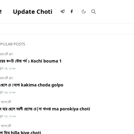
প
Update Choti
PULAR POSTS
ার চটি গল্প
রের ক×চি বৌমা পর্ব ১ Kochi bouma 1
জুল ২৪, ২০২৬
ার চটি গল্প
ই ছেলে চে।দলো kakima choda golpo
জুল ২৬, ২০২৬
 বাংলা চটি
ধ্য হয়ে ছেলে বয়সী ছেলের চে|দা খাওয়া ma porokiya choti
জুল ২৭, ২০২৬
 বাংলা চটি
্লা বিয়ে hilla biye choti