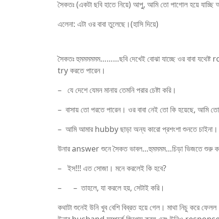
সৈকতঃ (একটা ছবি হাতে নিয়ে) আপু্‌, আমি তো পাগোল হয়
এলেনা: এটা ওর বাবা তুলেছে।(হাসি দিয়ে)
টিচার বাংলা চটি
সৈকতঃ হুমমমমমম………ছবি দেখেই বোঝা যাচ্ছে ওর বাবা যথ
try করতে পারেন।
– যে দেশে যেমন মানায় তেমনি পরার চেষ্টা করি।
– বাসায় তো পরতে পারেন। ওর বাবা নেই তো কি হয়েছে, আমি 
– আমি আমার hubby ছাড়া অন্য কারো প্রশংশা শুনতে চাইনা।
উনার answer শুনে সৈকত ভাবল…হুমমমম…চিড়া ভিজতে শুরু 
– ইস!!! এত সোজা। মনে করলেই কি হবে?
– – তাহলে, যা করলে হয়, সেটাই করি।
কথাটা শুনেই উনি খুব বেশি বিব্রত হয়ে গেল। মাথা নিচু করে 