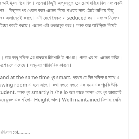
ব আইস্ক্রিম নিয়ে নিল। এলেনা কিছুটা অপ্রস্তুত হয়ে চোখ সরিয়ে নিল এবং একটা
কিছুক্ষন পর খেয়াল করল এলেনা নিজে খাওয়ার সময় ঠোটে লাগিয়ে কিছু
 সে নিজের অজান্তেই করছে। এটা দেখে সৈকত ও seduced হয়। এবং ও নিজেও
 ও ইচ্ছা করেই করছে। এলেনা এটা ওভারলুক করে। পলক তার আইস্ক্রিম নিয়েই
 3। তার বন্ধু শফিক এর মাধ্যমে টিউশানি টা পাওয়া। পলক এর মা- এলেনা করিম।
দেশে চলে এসেছে। সম্ভবত পারিবারিক কারনে।
ই and at the same time খুব smart. প্রথম যে দিন শফিক র সাথে ও
রা drawing room এ বসে আছে। কথা বলতে বলতে এক সময় এক পুচকি উকি
udent. পলক খুব smartly hi/hello বলে কাছে আসল এবং খুব তারাতারি
রই ঘরে ঢুকল এক মহিলা- Height ভাল। Well maintained ফিগার, সেক্সি
জ পরছিলাম তো………