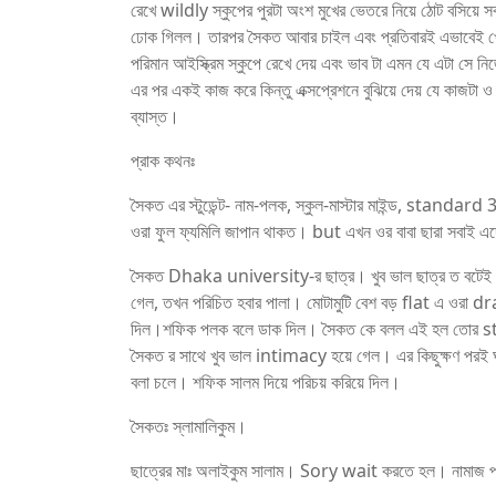
রেখে wildly স্কুপের পুরটা অংশ মুখের ভেতরে নিয়ে ঠোট বসিয়ে স
ঢোক গিলল। তারপর সৈকত আবার চাইল এবং প্রতিবারই এভাবেই খেল। 
পরিমান আইস্ক্রিম স্কুপে রেখে দেয় এবং ভাব টা এমন যে এটা
এর পর একই কাজ করে কিন্তু এক্সপ্রেশনে বুঝিয়ে দেয় যে কাজটা
ব্যাস্ত।
প্রাক কথনঃ
সৈকত এর স্টুডেন্ট- নাম-পলক, স্কুল-মাস্টার মাইন্ড, standard
ওরা ফুল ফ্যমিলি জাপান থাকত। but এখন ওর বাবা ছারা সবাই এ
সৈকত Dhaka university-র ছাত্র। খুব ভাল ছাত্র ত বটে
গেল, তখন পরিচিত হবার পালা। মোটামুটি বেশ বড় flat এ ও
দিল।শফিক পলক বলে ডাক দিল। সৈকত কে বলল এই হল তোর st
সৈকত র সাথে খুব ভাল intimacy হয়ে গেল। এর কিছুক্ষণ প
বলা চলে। শফিক সালম দিয়ে পরিচয় করিয়ে দিল।
সৈকতঃ স্লামালিকুম।
ছাত্রের মাঃ অলাইকুম সালাম। Sory wait করতে হল। নামা