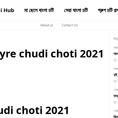
ti Hub
মা ছেলে বাংলা চটি
সেরা বাংলা চটি
গ্রুপ চটি গল্
About us
Contact Us
PO
অজাচ
 mayre chudi choti 2021
আদ
অজাচ
দু
সেরা
বা
di choti 2021
সেরা
হিল