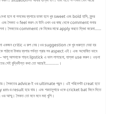
রল। situation-টা আবার হাল্কা হল। এবং এতে সম্পর্কটা যেন আরো
েখা হলে বা পলকের ব্যপারে ডাকা হলে খুব sweet এবং bold হাসি, সুন্দর
ে। এবং সৈকত ও feel করল যে উনি এখন ওর কাছ থেকে comment শুনার
ও ভুলেনা। সৈকতের comment কে নিজের মাঝে apply করতে দ্বিধা করেনা……
একজন critic এ রুপ নেয়।ওর suggestion কে খুব গুরুত্ত দেয়া হয়
ে পাঠানো টাকার ব্যপার পর্যন্ত প্রায় সব aspect এই। এবং অঘোষিত ভাবে
পু আপনাকে গাড়হ lipstick এ ভাল লাগছেনা, হাল্কা use করুন। ওড়না
কতের সেই বুদ্ধিদীপ্ত কথা তো আছেই…………।
য়। সৈকতের advice-ই ওর ultimate পছন্দ। এই পরিবেশটা creat হতে
rly xm-র result হয়ে যায়। এবং শরতানুশারে ওকে cricket bat কিনে দিতে
ওর আম্মু। সৈকত তো মনে মনে মহা খুশি।