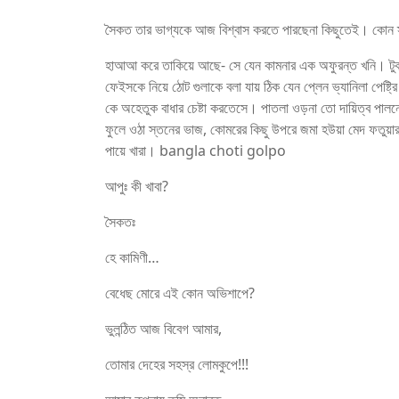
সৈকত তার ভাগ্যকে আজ বিশ্বাস করতে পারছেনা কিছুতেই। কো
হাআআ করে তাকিয়ে আছে- সে যেন কামনার এক অফুরন্ত খনি। টুক
ফেইসকে নিয়ে ঠোট গুলাকে বলা যায় ঠিক যেন প্লেন ভ্যানিলা পেষ্ট
কে অহেতুক বাধার চেষ্টা করতেসে। পাতলা ওড়না তো দায়িত্ব পালনে
ফুলে ওঠা স্তনের ভাজ, কোমরের কিছু উপরে জমা হউয়া মেদ ফতুয়া
পায়ে খারা। bangla choti golpo
আপুঃ কী খাবা?
সৈকতঃ
হে কামিণী…
বেধেছ মোরে এই কোন অভিশাপে?
ভুলন্ঠিত আজ বিবেগ আমার,
তোমার দেহের সহস্র লোমকুপে!!!