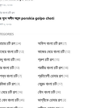
জুন ২৮, ২০২৬
য় বাংলা চটি গল্প
ের সুখে অসীম আনন্দ porokia golpo choti
আগ ২, ২০২৬
TEGORIES
চার চটি গল্প
অফিস বাংলা চটি গল্প
[24]
[7]
মেয়ে বাংলা চটি
কাজের মেয়ে বাংলা চটি
[12]
[12]
বধূ বাংলা চটি
গ্রুপ চটি গল্প
[48]
[15]
ার বাংলা চটি
পরকীয় বাংলা চটি গল্প
[13]
[18]
পক্ব বাংলা চটি
প্রতিবেশী চোদার গল্প
[7]
[10]
েমিকা চটি গল্প
ফ্রেন্ড বাংলা চটি
[3]
[17]
া মেয়ে চটি গল্প
বৌদ বাংলা চটি
[16]
[30]
 বোন বাংলা চটি
ভাগ্নীকে চোদার গল্প
[45]
[2]