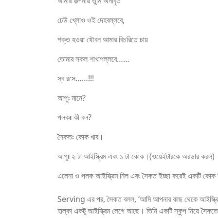
আমার কল্পনায় তুমি অনাবৃত
ঢেউ খে্লাও ওই দেহবল্লবে,
শক্ত হওয়া যৌবন আমার বিচরিতে চায়
তোমার সকল শাখাপল্লবে……
স্ব রসে……!!!
আপুঃ মানে?
পলকঃ কী বল?
সৈকতঃ কোক খাব।
আপুঃ ২ টা আইস্ক্রিম এবং ১ টা কোক।(ওয়েইটারকে অরডার করল)
এলেনা ও পলক আইস্ক্রিম নিল এবং সৈকত ইচ্ছা করেই একটি কোক
Serving এর পর, সৈকত বলল, ‘আমি আপনার কাছ থেকে আইস্ক্রিম খ
হাল্কা একটু আইস্ক্রিম লেগে আছে। তিনি একটি স্কুপ নিয়ে সৈকতে