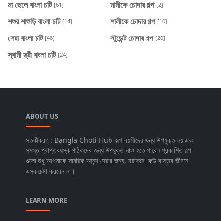
মা ছেলে বাংলা চটি
মামীকে চোদার গল্প
[61]
[2]
শশুর শাশুড়ি বাংলা চটি
শালীকে চোদার গল্প
[14]
[10]
সেরা বাংলা চটি
স্টুডেন্ট চোদার গল্প
[48]
[20]
স্বামী স্ত্রী বাংলা চটি
[24]
ABOUT US
সতর্কীকরণ : Bangla Choti Hub অল্প বয়সীদের জন্য উপযুক্ত নয় এবং
সমস্ত প্রাপ্তবয়স্ক পাঠকদের জন্য উপযুক্ত নাও হতে পারে ৷ প্রকাশিত গল্প
গুলো শুধু আপনাকে সাময়িক আনন্দ দেয়ার জন্য, দয়াকরে কেউ বাস্তব জীবনে
এসব চেষ্টা করবেন না।
LEARN MORE