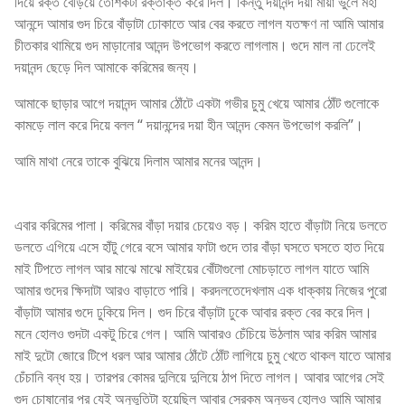
দিয়ে রক্ত বেড়িয়ে তোশকটা রক্তাক্ত করে দিল। কিন্তু দয়ানন্দ দয়া মায়া ভুলে মহা
আনন্দে আমার গুদ চিরে বাঁড়াটা ঢোকাতে আর বের করতে লাগল যতক্ষণ না আমি আমার
চীতকার থামিয়ে গুদ মাড়ানোর আনন্দ উপভোগ করতে লাগলাম। গুদে মাল না ঢেলেই
দয়ানন্দ ছেড়ে দিল আমাকে করিমের জন্য।
আমাকে ছাড়ার আগে দয়ানন্দ আমার ঠোঁটে একটা গভীর চুমু খেয়ে আমার ঠোঁট গুলোকে
কামড়ে লাল করে দিয়ে বলল “ দয়ানন্দের দয়া হীন আনন্দ কেমন উপভোগ করলি”।
আমি মাথা নেরে তাকে বুঝিয়ে দিলাম আমার মনের আনন্দ।
স্টুডেন্ট চোদার গল্প
এবার করিমের পালা। করিমের বাঁড়া দয়ার চেয়েও বড়। করিম হাতে বাঁড়াটা নিয়ে ডলতে
ডলতে এগিয়ে এসে হাঁটু গেরে বসে আমার ফাটা গুদে তার বাঁড়া ঘসতে ঘসতে হাত দিয়ে
মাই টিপতে লাগল আর মাঝে মাঝে মাইয়ের বোঁটাগুলো মোচড়াতে লাগল যাতে আমি
আমার গুদের ক্ষিদাটা আরও বাড়াতে পারি। করদলতেদেখলাম এক ধাক্কায় নিজের পুরো
বাঁড়াটা আমার গুদে ঢুকিয়ে দিল। গুদ চিরে বাঁড়াটা ঢুকে আবার রক্ত বের করে দিল।
মনে হোলও গুদটা একটু চিরে গেল। আমি আবারও চেঁচিয়ে উঠলাম আর করিম আমার
মাই দুটো জোরে টিপে ধরল আর আমার ঠোঁটে ঠোঁট লাগিয়ে চুমু খেতে থাকল যাতে আমার
চেঁচানি বন্ধ হয়। তারপর কোমর দুলিয়ে দুলিয়ে ঠাপ দিতে লাগল। আবার আগের সেই
গুদ চোষানোর পর যেই অনুভুতিটা হয়েছিল আবার সেরকম অনুভব হোলও আমি আমার