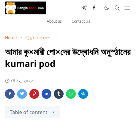
About us
Contact Us
Home
স্টুডেন্ট চোদার গল্প
আমার কু×মারী পো×দের উদ্বোধনি অনুস্ঠানের
kumari pod
মে ২২, ২০২৫
Table of content