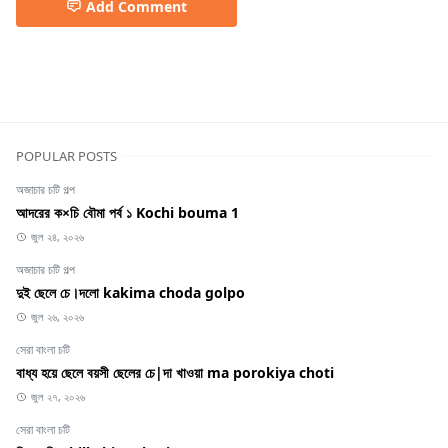
Add Comment
স্টুডেন্ট চোদার গল্প
POPULAR POSTS
অজাচার চটি গল্প
আদরের ক×চি বৌমা পর্ব ১ Kochi bouma 1
জুল ২৪, ২০২৬
অজাচার চটি গল্প
দুই ছেলে চে।দলো kakima choda golpo
জুল ২৬, ২০২৬
সেরা বাংলা চটি
বাধ্য হয়ে ছেলে বয়সী ছেলের চে|দা খাওয়া ma porokiya choti
জুল ২৭, ২০২৬
সেরা বাংলা চটি