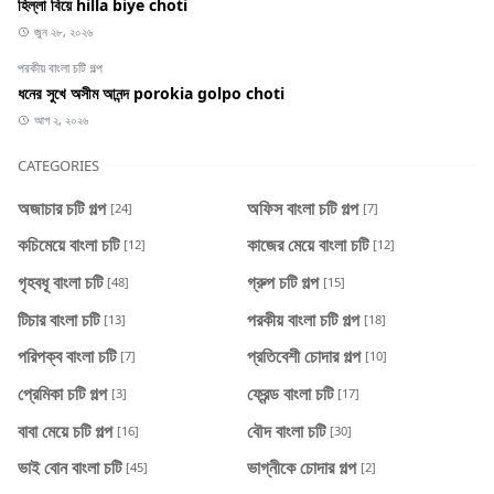
হিল্লা বিয়ে hilla biye choti
জুন ২৮, ২০২৬
পরকীয় বাংলা চটি গল্প
ধনের সুখে অসীম আনন্দ porokia golpo choti
আগ ২, ২০২৬
CATEGORIES
অজাচার চটি গল্প
অফিস বাংলা চটি গল্প
[24]
[7]
কচিমেয়ে বাংলা চটি
কাজের মেয়ে বাংলা চটি
[12]
[12]
গৃহবধূ বাংলা চটি
গ্রুপ চটি গল্প
[48]
[15]
টিচার বাংলা চটি
পরকীয় বাংলা চটি গল্প
[13]
[18]
পরিপক্ব বাংলা চটি
প্রতিবেশী চোদার গল্প
[7]
[10]
প্রেমিকা চটি গল্প
ফ্রেন্ড বাংলা চটি
[3]
[17]
বাবা মেয়ে চটি গল্প
বৌদ বাংলা চটি
[16]
[30]
ভাই বোন বাংলা চটি
ভাগ্নীকে চোদার গল্প
[45]
[2]