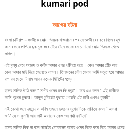
kumari pod
আগের ঘটনা
বাংলা চটি গল্প – গুদটাকে কোল্ড ড্রিঙ্ক খাওয়ানোর পর বোতলটা বের করে নিজের মুখ
আমার গুদে লাগিয়ে চুক চুক করে টেনে টেনে গুদের রস মেশানো কোল্ড ড্রিঙ্ক খেতে
লাগল।
এই দৃশ্য দেখে দয়ানন্দ ও করিম আমার ওপর ঝাঁপিয়ে পড়ে। কেও আমার ঠোঁট আর
কেও আমার মাই নিয়ে খেলেতে লাগল। তিনজনের যৌন খেলায় আমি মত্ত হয়ে আমার
রাগ রস ছেড়ে দিলাম আবার কয়েক মিনিটের মধ্যে।
হলের মালিক উঠে বলল “ মাগীর গুদের রস কি মধুর”। আর এও বলল “ এই মাগীকে
আমি প্রথম চুদবো। আঙ্গুল ঢুকিয়েই বুঝতে পেরেছি এই মাগী এখনও কুমারী”।
এই কোথা শুনে দয়ানন্দ ও করিম দুজনে দুজনের মুখের দিকে তাকিয়ে বলল “ আমরা
জানি যে ও কুমারী আর তাই আমাদের কেও ওর পর্দা ফাটাবে”।
হলের মালিক কিছু না বলে লাইটের ফোকাসটা আমার গুদের দিকে করে দিয়ে আমার গুদের