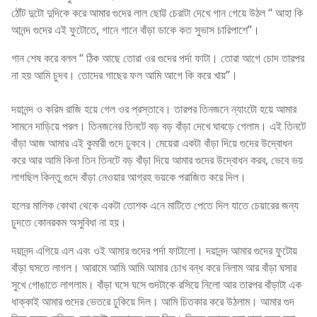
ঠোঁট দুটো দুদিকে করে আমার গুদের লাল ছোট্ট চেরাটা দেখে গান গেয়ে উঠল “ আহা কি
আনন্দ গুদের এই ফুটোতে, গানে গানে বাঁড়া ডাকে কত সুভাস চারিপাশে”।
গান শেষ করে বলল “ ঠিক আছে তোরা ওর গুদের পর্দা ফাটা। তোরা আগে চোদ তারপর
না হয় আমি চুদব। তোদের গাছের ফল আমি আগে কি করে খায়”।
দয়ানন্দ ও করিম রাজি হয়ে গেল ওর প্রস্তাবে। তারপর তিনজনে ন্যাংটো হয়ে আমার
সামনে দাড়িয়ে পরল। তিনজনের তিনটে বড় বড় বাঁড়া দেখে ঘাবড়ে গেলাম। এই তিনটে
বাঁড়া আজ আমার এই কুমারী গুদে ঢুকবে। মেয়েরা একটা বাঁড়া দিয়ে গুদের উদ্বোধন
করে আর আমি কিনা তিন তিনটে বড় বাঁড়া দিয়ে আমার গুদের উদ্বোধন করব, ভেবে ভয়
লাগছিল কিন্তু গুদে বাঁড়া নেওয়ার আগ্রহ ভয়কে পরাজিত করে দিল।
হলের মালিক কোথা থেকে একটা তোশক এনে মাটিতে পেতে দিল যাতে চেয়ারের জন্য
চুদতে কোনরকম অসুবিধা না হয়।
দয়ানন্দ এগিয়ে এল এবং ওই আমার গুদের পর্দা ফাটালো। দয়ানন্দ আমার গুদের ফুটোয়
বাঁড়া ঘসতে লাগল। আরামে আমি আমি আমার চোখ বন্ধ করে নিলাম আর বাঁড়া ঘসার
সুখে গোঙাতে লাগলাম। বাঁড়া ঘসে ঘসে গুদটাকে রসিয়ে নিলো আর তারপর বাঁড়াটা এক
ধাক্কাই আমার গুদের ভেতরে ঢুকিয়ে দিল। আমি চিতকার করে উঠলাম। আমার গুদ