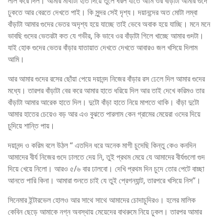
লাল করে দিল। আমার মাথাটা হাত দিয়ে তুলে ধরল যাতে আমি ওর বাঁড়াটা আমার গুদে
ঢুকতে আর বেরতে দেখতে পাই। কি সুন্দর সেই দৃশ্য। দয়ানন্দের অত মোটা লম্বা
বাঁড়াটা আমার গুদের ভেতর অদৃশ্য হয়ে যাচ্ছে তাই ভেবে অবাক হয়ে যাচ্ছি। মনে মনে
ভাবছি গুদের ভেতরটা কত যে গভীর, কি ভাবে ওর বাঁড়াটা গিলে খাচ্ছে আমার গুদটা।
যাই হোক গুদের ভেতর বাঁড়ার যাতায়াত দেখতে দেখতে আবারও জল খসিয়ে দিলাম
আমি।
আর আমার গুদের রসের ছোঁয়া পেয়ে দয়ানন্দ নিজের বাঁড়ার রস ঢেলে দিল আমার গুদের
মধ্যে। তারপর বাঁড়াটা বের করে আমার হাতে ধরিয়ে দিল আর তাই দেখে করিমও তার
বাঁড়াটা আমার আরেক হাতে দিল। দুটো বাঁড়া হাতে নিয়ে মাপতে থাকি। বাঁড়া দুটো
আমার হাতের চেয়েও বড় আর এও বুঝতে পারলাম কেন গ্রামের মেয়েরা ওদের দিয়ে
চুদিয়ে শান্তি পায়।
দয়ানন্দ ও করিম বলে উঠল “ এতদিন ধরে অনেক মাগী চুদেছি কিন্তু কেও কনদিন
আমাদের বীর্য নিজের গুদে ঢালতে দেয় নি, তুই প্রথম মেয়ে যে আমাদের বীর্যগুলো গুদ
দিয়ে খেয়ে নিলো। আরও ৫/৬ বার ঢালবো। দেখি প্রথম দিন চুদে তোর পেটে বাচ্ছা
আনতে পারি কিনা। আমারা শুনতে চাই যে তুই প্রেগন্যান্ট, তারপরে খসিয়ে নিস”।
সিনেমার ইন্টারভেল হোলও আর সাথে সাথে আমাদের চোদাচুদিরও। হলের মালিক
কেবিন ছেড়ে আমাকে নগ্ন অবস্থায় মেয়েদের বাথরুমে নিয়ে ঢুকল। তারপর আমার