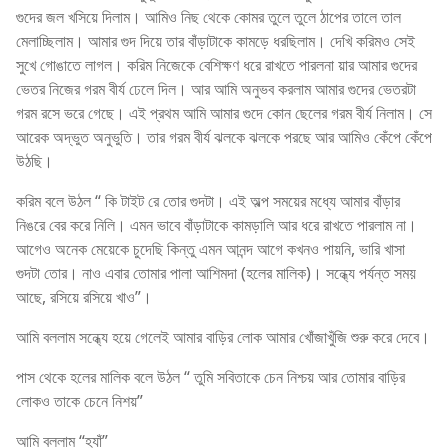
গুদের জল খসিয়ে দিলাম। আমিও নিছ থেকে কোমর তুলে তুলে ঠাপের তালে তাল
মেলাচ্ছিলাম। আমার গুদ দিয়ে তার বাঁড়াটাকে কামড়ে ধরছিলাম। দেখি করিমও সেই
সুখে গোঙাতে লাগল। করিম নিজেকে বেশিক্ষণ ধরে রাখতে পারলনা য়ার আমার গুদের
ভেতর নিজের গরম বীর্য ঢেলে দিল। আর আমি অনুভব করলাম আমার গুদের ভেতরটা
গরম রসে ভরে গেছে। এই প্রথম আমি আমার গুদে কোন ছেলের গরম বীর্য নিলাম। সে
আরেক অদ্ভুত অনুভুতি। তার গরম বীর্য ঝলকে ঝলকে পরছে আর আমিও কেঁপে কেঁপে
উঠছি।
করিম বলে উঠল “ কি টাইট রে তোর গুদটা। এই অল্প সময়ের মধ্যে আমার বাঁড়ার
নিঙরে বের করে নিলি। এমন ভাবে বাঁড়াটাকে কামড়ালি আর ধরে রাখতে পারলাম না।
আগেও অনেক মেয়েকে চুদেছি কিন্তু এমন আনন্দ আগে কখনও পায়নি, ভারি খাসা
গুদটা তোর। নাও এবার তোমার পালা আশিমদা (হলের মালিক)। সন্ধ্যে পর্যন্ত সময়
আছে, রসিয়ে রসিয়ে খাও”।
আমি বললাম সন্ধ্যে হয়ে গেলেই আমার বাড়ির লোক আমার খোঁজাখুঁজি শুরু করে দেবে।
পাস থেকে হলের মালিক বলে উঠল “ তুমি সবিতাকে চেন নিশ্চয় আর তোমার বাড়ির
লোকও তাকে চেনে নিশয়”
আমি বললাম “হ্যাঁ”