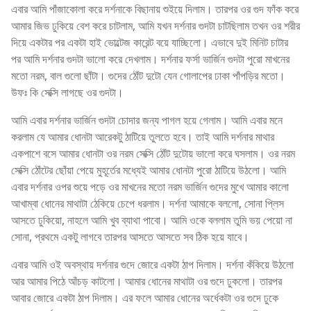
এবার আমি পাঁজাকোলা করে দর্শনাকে বিছানায় শুইয়ে দিলাম। তারপর ওর গুদ ফাঁক করে
আমার জিভ ঢুকিয়ে বেশ করে চাটলাম, আমি যখন দর্শনার গুদটা চাটছিলাম তখন ওর শরীর
দিয়ে একটার পর একটা হাই ভোল্টেজ কারেন্ট বয়ে যাচ্ছিলো। এভাবে দুই মিনিট চাটার
পর আমি দর্শনার গুদটা ভালো করে দেখলাম। দর্শনার ফর্সা ভার্জিন গুদটা পুরো মাখনের
মতো নরম, বাল গুলো ছাঁটা। গুদের ঠোঁট দুটো যেন গোলাপের ঢাকা পাঁপড়ির মতো।
উফঃ কি সেক্সি লাগছে ওর গুদটা।
আমি এবার দর্শনার ভার্জিন গুদটা চোদার জন্য পাগল হয়ে গেলাম। আমি এবার মনে
করলাম যে আমার ধোনটা আরেকটু ঠাটিয়ে তুলতে হবে। তাই আমি দর্শনার মাথার
একপাশে বসে আমার ধোনটা ওর নরম সেক্সি ঠোঁট দুটোয় ভালো করে ঘসলাম। ওর নরম
সেক্সি ঠোঁটের ছোঁয়া পেয়ে মুহূর্তের মধ্যেই আমার ধোনটা পুরো ঠাটিয়ে উঠলো। আমি
এবার দর্শনার ওপর শুয়ে পড়ে ওর মাখনের মতো নরম ভার্জিন গুদের মুখে আমার কালো
আখাম্বা ধোনের মাথাটা ঠেকিয়ে চেপে ধরলাম। দর্শনা আমাকে বললো, সোনা প্লিস
আসতে ঢুকিয়ো, নাহলে আমি খুব ব্যাথা পাবো। আমি ওকে বললাম তুমি ভয় পেয়ো না
সোনা, প্রথমে একটু লাগবে তারপর আসতে আসতে সব ঠিক হয়ে যাবে।
এবার আমি ওই অবস্থায় দর্শনার গুদে জোরে একটা ঠাপ দিলাম। দর্শনা কঁকিয়ে উঠলো
আর আমার পিঠে আঁচড় কাটলো। আমার ধোনের মাথাটা ওর গুদে ঢুকলো। তারপর
আবার জোরে একটা ঠাপ দিলাম। এর ফলে আমার ধোনের অর্ধেকটা ওর গুদে ঢুকে