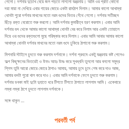
গেলো। দর্শনার দুচোখ বেয়ে জল পড়তে লাগলো যন্ত্রনায়। আমি ওর প্রতি কোনো
দয়া মায়া না দেখিয়ে এবার গায়ের জোরে একটা রামঠাপ দিলাম। আমার কালো আখাম্বা
ধোনটা পুরো দর্শনার মাখনের মতো নরম গুদের ভিতর গেঁথে গেলো। দর্শনার সতীচ্ছদ
ছিঁড়ে রক্ত বেরোতে শুরু করলো। আমি দর্শনার কুমারীত্ব হরণ করলাম। এবার আমি
দর্শনার গুদ থেকে আমার কালো আখাম্বা ধোনটা বের করে নিলাম আর একটা তোয়ালে
দিয়ে ওর গুদের রক্তগুলো মুছে পরিষ্কার করে দিলাম। এবার আমি আবার আমার কালো
আখাম্বা ধোনটা দর্শনার মাখনের মতো নরম গুদে ঢুকিয়ে ঠাপানো শুরু করলাম।
মিশনারি স্টাইলে চুদতে শুরু করলাম দর্শনাকে। দর্শনা প্রথমে একটু যন্ত্রনায় কষ্ট পেলেও
অল্প কিছুক্ষনের ভিতরেই ও উফঃ আহঃ উমঃ করে সুখধ্বনি তুললো আর বললো সমুদ্র
প্লিস তুমি আরো জোরে জোরে ঠাপাও আমায়, আমায় চুদে চুদে শেষ করে দাও আজ,
আমার গুদটা পুরো খাল করে দাও। এবার আমি দর্শনাকে ফেলে চুদতে শুরু করলাম।
দর্শনার ডবকা মাই দুটো দুহাতে ধরে টিপতে টিপতে ঠাপাতে লাগলাম আমি। একেবারে
লম্বা লম্বা ঠাপে চুদতে লাগলাম দর্শনাকে।
সঙ্গে থাকুন …
পরবর্তী পর্ব