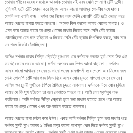
তোমার শরীরের মধ্যে সবথেকে আকর্ষক তোমার ওই নরম সেক্সি গোলাপি ঠোঁট দুটো।
তুমি ওই দুটো ঠোঁট জোড়া করে প্লিজ আমার কালো আখাম্বা ধোনটায় ঘষে দাও।
যেমনি বলা ওমনি কাজ। দর্শনা ওর নিজের নরম সেক্সি গোলাপি ঠোঁট দুটো জোড়া করে
আমার ধোনের মাথায় ঘষতে লাগলো। অনেক কিস করলো আমার ধোনের মাথায়। ও
এমন করে আমার কালো আখাম্বা ধোনের মাথাটা নিজের নরম সেক্সি ঠোঁট দুটোয়
বোলাচ্ছিলো যেন মনে হচ্ছিলো ও নিজের সেক্সি ঠোঁট দুটোয় লিপস্টিক ঘষছে, তার সঙ্গে
ওর গরম জিভটা ঠেকাচ্ছিলো।
আমিও দর্শনার মাথার সিল্কি স্ট্রেইট চুলগুলো ধরে দর্শনাকে বললাম হ্যাঁ সোনা ঠিক এই
ভাবেই জোরে জোরে চোষো। দর্শনা ব্লোজব এর স্পিড আরো বাড়ালো। দর্শনাও
আমার কালো আখাম্বা ধোনের চোদানো গন্ধে কামপাগলী হয়ে গেলো আর নিজের নরম
সেক্সি গোলাপি ঠোঁট আর গরম জিভ দিয়ে আমার ধোন চুষতে লাগলো জোরে জোরে।
আমিও ওর সুন্দরী মুখটাকে ঠাপিয়ে ঠাপিয়ে চুদতে লাগলাম। দর্শনাকে দিয়ে ধোন চুষিয়ে
আমার যে কি সুখ হচ্ছিলো তা বলে বোঝাতে পারবো না। আমি যেন স্বর্গসুখ লাভ
করছিলাম। আমি দর্শনার সিল্কি স্ট্রেইট চুলে ভরা মাথাটা দুহাতে চেপে ধরে আমার
কালো আখাম্বা ধোনের ওপর আপডাউন করাতে থাকলাম।
আমার ধোনের মাথা টনটন করে উঠল। এবার আমি দর্শনার সিল্কি চুলে ভরা মাথাটা ধরে
দর্শনার সুন্দরী মুখে আমার ৯ ইঞ্চির লম্বা কালো আখাম্বা ধোন দিয়ে দর্শনার সুন্দরী মুখে
ক্রমাগত ঠাপ মেরেই গেলাম। দর্শনার সুন্দরী গোটা মুখটা আমার ধোনের চোদানো গন্ধে