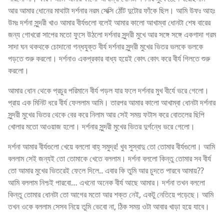
আর আমার ধোনের মাথাটা দর্শনার নরম সেক্সি ঠোঁট দুটোর ফাঁকে ছিল। আমি উফঃ আহঃ
উমঃ দর্শনা সুন্দরী খাও আমার বীর্যগুলো বলেই আমার কালো আখাম্বা ধোনটা শেষ বারের
জন্য গোখরো সাপের মতো ফুসে উঠলো দর্শনার সুন্দরী মুখে আর সঙ্গে সঙ্গে একগাদা গরম
সাদা ঘন থকথকে চোদানো গন্ধযুক্ত বীর্য দর্শনার সুন্দরী মুখের ভিতর ভলকে ভলকে
পড়তে শুরু করলো। দর্শনাও একপ্রকার বাধ্য হয়েই কোৎ কোৎ করে বীর্য গিলতে শুরু
করলো।
আমার ধোন থেকে প্রচুর পরিমানে বীর্য পড়ল যার ফলে দর্শনার মুখ বীর্যে ভরে গেলো।
প্রায় এক মিনিট ধরে বীর্য ফেললাম আমি। তারপর আমার কালো আখাম্বা ধোনটা দর্শনার
সুন্দরী মুখের ভিতর থেকে বের করে নিলাম আর সেই সময় ফটাস করে বোতলের ছিপি
খোলার মতো আওয়াজ হলো। দর্শনার সুন্দরী মুখের ভিতর দুর্গন্ধে ভরে গেলো।
দর্শনা আমার বীর্যগুলো খেয়ে বললো বাহ্ সমুদ্র! খুব সুস্বাদু তো তোমার বীর্যগুলো। আমি
বললাম সেই জন্যই তো তোমাকে খেতে বললাম। দর্শনা বললো কিন্তু তোমার সব বীর্য
তো আমার মুখের ভিতরেই ফেলে দিলে.. এবার কি তুমি আর চুদতে পারবে আমায়??
আমি বললাম নিশ্চই পারবো… এখনো অনেক বীর্য আছে আমার। দর্শনা তখন বললো
কিন্তু তোমার ধোনটা তো আগের মতো আর শক্ত নেই, একটু নেতিয়ে পড়েছে। আমি
তখন ওকে বললাম সেসব নিয়ে তুমি ভেবো না, ঠিক সময় ওটা আবার খাড়া হয়ে যাবে।