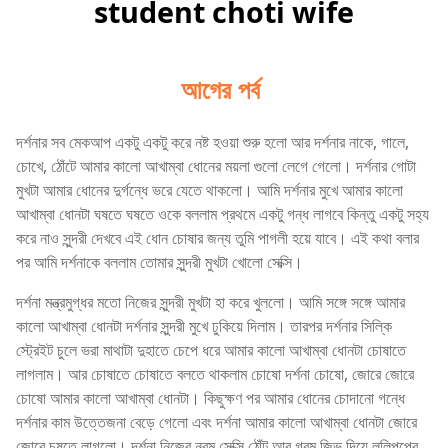
student choti wife
আগের পর্ব
দর্শনার সব মেকআপ একটু একটু করে নষ্ট হওয়া শুরু হলো আর দর্শনার নাকে, গালে,
চোখে, ঠোঁটে আমার কালো আখাম্বা ধোনের ময়লা গুলো লেগে গেলো। দর্শনার গোটা
মুখটা আমার ধোনের দুর্গন্ধে ভরে যেতে থাকলো। আমি দর্শনার মুখে আমার কালো
আখাম্বা ধোনটা ঘষতে ঘষতে ওকে বললাম প্রথমে একটু গন্ধ লাগবে কিন্তু একটু সহ্য
করে নাও সুন্দরী দেখবে এই ধোন চোষার জন্য তুমি পাগলী হয়ে যাবে। এই কথা বলার
পর আমি দর্শনাকে বললাম তোমার সুন্দরী মুখটা খোলো সেক্সি।
দর্শনা মন্ত্রমুগ্ধর মতো নিজের সুন্দরী মুখটা হা করে খুললো। আমি সঙ্গে সঙ্গে আমার
কালো আখাম্বা ধোনটা দর্শনার সুন্দরী মুখে ঢুকিয়ে দিলাম। তারপর দর্শনার সিল্কি
স্ট্রেইট চুলে ভরা মাথাটা দুহাতে চেপে ধরে আমার কালো আখাম্বা ধোনটা চোষাতে
লাগলাম। আর চোষাতে চোষাতে বলতে থাকলাম চোষো দর্শনা চোষো, জোরে জোরে
চোষো আমার কালো আখাম্বা ধোনটা। কিছুক্ষণ পর আমার ধোনের চোদানো গন্ধে
দর্শনার কাম উত্তেজনা বেড়ে গেলো এবং দর্শনা আমার কালো আখাম্বা ধোনটা জোরে
জোরে চুষতে লাগলো। দর্শনা নিজের নরম সেক্সি ঠোঁট আর গরম জিভ দিয়ে ললিপপের