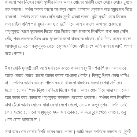
থাকলো আর নিজের সেক্সি মুখটার ভিতর আমার ধোনের মাথাটা রেখে জোরে জোরে চুষতে
শুরু করলো। দর্শনা আমার কালো আখাম্বা ধোনে একসাথে ব্লোজব আর হ্যান্ডজব দিতে
থাকলো। দর্শনার মতো চরম সেক্সি আর সুন্দরী একটা ডবকা রেন্ডি যুবতী মেয়ে নিজের
লাল নেইল পলিশ পরা সুন্দর নরম হাত দুটো দিয়ে আমার কালো আখাম্বা চোদানো
গন্ধযুক্ত ধোনে হ্যান্ডজব দিচ্ছে আর নিজের লাল জবজবে লিপস্টিক মাখা নরম সেক্সি
ঠোঁট, গরম লকলকে জিভ এবং মুক্তোর মতো ঝকঝকে দাঁতের ছোঁয়া দিয়ে আমার কালো
আখাম্বা চোদানো গন্ধযুক্ত ধোনে ব্লোজব দিচ্ছে এটা দেখে আমি কামনায় জাস্ট পাগল
হয়ে গেলাম।
উফঃ সেকি দৃশ্য!! তাই আমি দর্শনাকে বলতে থাকলাম সুন্দরী দর্শনা প্লিস এরম ভাবে
আরো জোরে জোরে চোষো আমার কালো আখাম্বা ধোনটা। কিন্তু প্লিস চোষা থামিও
না। দর্শনাও আমার আদেশ পালন করতে থাকলো বাজারের সস্তা বেশ্যা মাগীদের
মতো। চোষার স্পিড দ্বিগুন বাড়িয়ে দিলো দর্শনা। আমার ধোন দিয়ে সাদা সাদা ফেনা
আর হরহর করে চোদানো গন্ধযুক্ত মদনজল বেরোতে থাকলো। দর্শনার লাল লিপস্টিক
মাখা ঠোঁটে আমার ধোনের সাদা ফেনা লেগে গেলো, সে এক অপূর্ব দৃশ্য। দর্শনা সেই
ফেনা সমেত চোদানো গন্ধযুক্ত মদন জল চোক চোক করে চুষে খেতে লাগলো, তবু
ধোন চোষা থামালো না।
সারা ঘরে ধোন চোষার বিশ্রী গন্ধে ভরে গেলো। আমি তখন দর্শনাকে বললাম যে, সুন্দরী