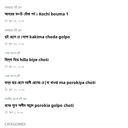
অজাচার চটি গল্প
আদরের ক×চি বৌমা পর্ব ১ Kochi bouma 1
জুল ২৪, ২০২৬
অজাচার চটি গল্প
দুই ছেলে চে।দলো kakima choda golpo
জুল ২৬, ২০২৬
সেরা বাংলা চটি
হিল্লা বিয়ে hilla biye choti
জুন ২৮, ২০২৬
সেরা বাংলা চটি
বাধ্য হয়ে ছেলে বয়সী ছেলের চে|দা খাওয়া ma porokiya choti
জুল ২৭, ২০২৬
পরকীয় বাংলা চটি গল্প
ধনের সুখে অসীম আনন্দ porokia golpo choti
আগ ২, ২০২৬
CATEGORIES