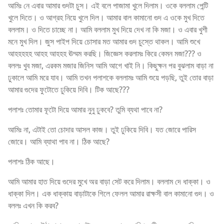
আমিঃ নে এবার আমার গুদটা চুস। এই বলে পাজামা খুলে দিলাম। ওকে বললাম পেন্টি
খুলে দিতে। ও আগ্রহ নিয়ে খুলে দিল। আমার বাল কামানো গুদ এ ওকে মুখ দিতে
বললাম। ও দিতে চাচ্ছে না। আমি বললাম মুখ দিয়ে দেখ না কি মজা। ও এবার খুশী
মনে মুখ দিল। জুস পাইপ দিয়ে চোসার মত আমার গুদ চুস্তে থাকল। আমি শুখে
আহহহহহ আহহ আহহহ ঊম্মম করছি। জিজ্ঞেস করলামঃ কিরে কেমন মজা??? ও
বললঃ খুব মজা, এরকম মজার জিনিস আমি আগে খাই নি। কিছুক্ষন পর বুঝলাম বাড়া না
ঢুকালে আমি মরে যাব। আমি তখন পলাশকে বললামঃ আমি শুয়ে পড়ছি, তুই তোর বাড়া
আমার গুদের ফুটোতে ঢুকিয়ে দিবি। টিক আছে???
পলাশঃ তোমার ফূটো দিয়ে আমার নুনু ঢুকবে? তুমি ব্যথা পাবে না?
আমিঃ না, এটাই তো চোদার আসল কাজ। তুই ঢুকিয়ে দিবি। যত জোরে পারিস
জোরে। আমি ব্যাথা পাব না। ঠিক আছে?
পলাশঃ ঠিক আছে।
আমি আমার হাত দিয়ে গুদের মুখে অর বাড়া সেট করে দিলাম। বললাম দে ধাক্কা। ও
ধাক্কা দিল। এক ধাক্কায় বাড়াটাকে গিলে ফেলল আমার রাক্ষসী বাল কামানো গুদ। ও
বললঃ এখন কি করব?