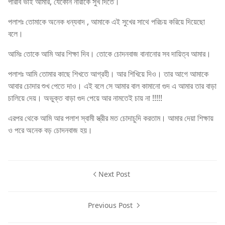
পারবি ভাই আমার, যেকোন নারীকে সুখ দিতে।
পলাশঃ তোমাকে অনেক ধন্যবাদ , আমাকে এই সুখের সাথে পরিচয় করিয়ে দিয়েছো
বলে।
আমিঃ তোকে আমি আর শিক্ষা দিব। তোকে চোদনবাজ বানানোর সব দায়িত্ব আমার।
পলাশঃ আমি তোমার কাছে শিখতে আগ্রহী। আর শিখিয়ে দিও। তার আগে আমাকে
আবার চোদার শুখ পেতে দাও। এই বলে সে আমার বাল কামানো গুদ এ আমার তার বাড়া
চালিয়ে দেয়। অভুক্ত বাড়া গুদ পেয়ে আর নামতেই চায় না !!!!!
এরপর থেকে আমি আর পলাশ স্বামী স্ত্রীর মত চোদাচুদি করতাম। আমার দেয়া শিক্ষায়
ও পরে অনেক বড় চোদনবাজ হয়।
Next Post
Previous Post