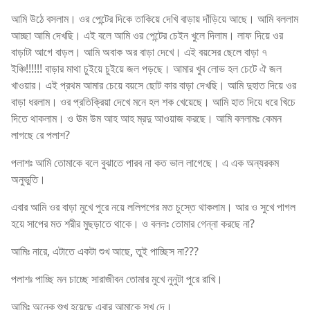
আমি উঠে বসলাম। ওর পেন্টের দিকে তাকিয়ে দেখি বাড়ায় দাঁড়িয়ে আছে। আমি বললাম
আচ্ছা আমি দেখছি। এই বলে আমি ওর পেন্টের চেইন খুলে দিলাম। লাফ দিয়ে ওর
বাড়াটা আগে বাড়ল। আমি অবাক অর বাড়া দেখে। এই বয়সের ছেলে বাড়া ৭
ইঞ্চি!!!!!! বাড়ার মাথা চুইয়ে চুইয়ে জল পড়ছে। আমার খুব লোভ হল চেটে ঐ জল
খাওয়ার। এই প্রথম আমার চেয়ে বয়সে ছোট কার বাড়া দেখছি। আমি দুহাত দিয়ে ওর
বাড়া ধরলাম। ওর প্রতিক্রিয়া দেখে মনে হল শক খেয়েছে। আমি হাত দিয়ে ধরে খিচে
দিতে থাকলাম। ও ঊম উম আহ আহ ম্রদু আওয়াজ করছে। আমি বললামঃ কেমন
লাগছে রে পলাশ?
পলাশঃ আমি তোমাকে বলে বুঝাতে পারব না কত ভাল লাগেছে। এ এক অন্যরকম
অনুভুতি।
এবার আমি ওর বাড়া মুখে পুরে নয়ে ললিপপের মত চুস্তে থাকলাম। আর ও সুখে পাগল
হয়ে সাপের মত শরীর মুছড়াতে থাকে। ও বললঃ তোমার গেন্না করছে না?
আমিঃ নারে, এটাতে একটা শুখ আছে, তুই পাচ্ছিস না???
পলাশঃ পাচ্ছি মন চাচ্ছে সারাজীবন তোমার মুখে নুনুটা পুরে রাখি।
আমিঃ অনেক শুখ হয়েছে এবার আমাকে সুখ দে।