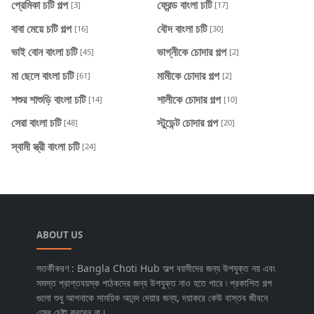
প্রেমিকা চটি গল্প
ফ্রেন্ড বাংলা চটি
[3]
[17]
বাবা মেয়ে চটি গল্প
বৌদ বাংলা চটি
[16]
[30]
ভাই বোন বাংলা চটি
ভাগ্নীকে চোদার গল্প
[45]
[2]
মা ছেলে বাংলা চটি
মামীকে চোদার গল্প
[61]
[2]
শশুর শাশুড়ি বাংলা চটি
শালীকে চোদার গল্প
[14]
[10]
সেরা বাংলা চটি
স্টুডেন্ট চোদার গল্প
[48]
[20]
স্বামী স্ত্রী বাংলা চটি
[24]
ABOUT US
সতর্কীকরণ : Bangla Choti Hub অল্প বয়সীদের জন্য উপযুক্ত নয় এবং
সমস্ত প্রাপ্তবয়স্ক পাঠকদের জন্য উপযুক্ত নাও হতে পারে ৷ প্রকাশিত গল্প
গুলো শুধু আপনাকে সাময়িক আনন্দ দেয়ার জন্য, দয়াকরে কেউ বাস্তব জীবনে
এসব চেষ্টা করবেন না।