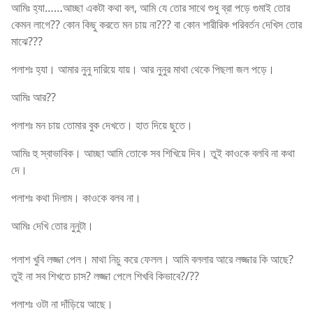
আমিঃ হ্যা……আচ্ছা একটা কথা বল, আমি যে তোর সাথে শুধু ব্রা পড়ে গুমাই তোর
কেমন লাগে?? কোন কিছু করতে মন চায় না??? বা কোন শারীরিক পরিবর্তন দেখিস তোর
মাঝে???
পলাশঃ হ্যা। আমার নুনু দারিয়ে যায়। আর নুনুর মাথা থেকে পিছলা জল পড়ে।
আমিঃ আর??
পলাশঃ মন চায় তোমার বুক দেখতে। হাত দিয়ে ছুতে।
আমিঃ হু স্বাভাবিক। আচ্ছা আমি তোকে সব শিখিয়ে দিব। তুই কাওকে বলবি না কথা
দে।
পলাশঃ কথা দিলাম। কাওকে বলব না।
আমিঃ দেখি তোর নুনুটা।
পলাশ খুবি লজ্জা পেল। মাথা নিচু করে ফেলল। আমি বললার আরে লজ্জার কি আছে?
তুই না সব শিখতে চাস? লজ্জা পেলে শিখবি কিভাবে?/??
পলাশঃ ওটা না দাঁড়িয়ে আছে।