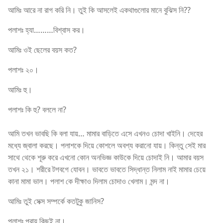
আমিঃ আরে না রাগ করি নি। তুই কি আসলেই একথাগুলোর মানে বুঝিস নি??
পলাশঃ হ্যা………বিশ্বাস কর।
আমিঃ ওই ছেলের বয়স কত?
পলাশঃ ২০।
আমিঃ হু।
পলাশঃ কি হু? বললে না?
আমি তখন ভাবছি কি বলা যায়… মামার বাড়িতে এসে এখনও চোদা খাইনি। দেহের
মধ্যে জ্বালা করছে। পলাশকে দিয়ে কোশলে অবশ্য করানো যায়। কিন্তু সেই মার
সাথে থেকে শূরু করে এখনো কোন অনভিজ্ঞ কাউকে দিয়ে চোদাই নি। আমার বয়স
তখন ২১। শরীরে টগবগে যোবন। ভাবতে ভাবতে সিদ্ধান্ত নিলাম নাই মামার চেয়ে
কানা মামা ভাল। পলাশ কে দীক্ষাও দিলাম চোদাও খেলাম। মন্দ না।
আমিঃ তুই সেক্স সম্পর্কে কতটুকু জানিস?
পলাশঃ প্রায় কিছুই না।