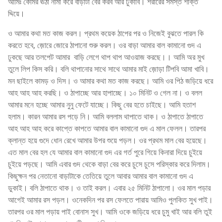
আমিঃ কোমর ঊঠা নামা করে বাড়াটা বের করব আর ঢুকাবি। শরীরের সমস্ত শক্তি
দ্দিয়ে।
ও আমার কথা মত কাজ করল। প্রথম কয়েক ঠাপের পর ও নিজেই বুঝতে পারল কি
করতে হবে, জ়োরে জোরে ঠাপানো শুরু করল। ওর বাড়া আমার বাল কামানো গুদ এ
ঢুকছে আর তলপেট আমার বাড়ি লেগে থাপ থাপ আওয়াজ করছে।। আমি অর মুখ
তুলে লিপ কিস করি। বলি থাপানোর সাথে সাথে আমার মাই জ়োড়া টিপবি আমা খাবি।
মন ছাইলে কামড় ও দিস। ও আমার কথা মত কাজ করছে। আমি ওর পিঠ জড়িয়ে ধরে
আহ আহ আহ করছি। ও ঠাপাচ্ছে আর হাপাচ্ছে। ১০ মিনিট ও গেল না। ও বলল
আমার মনে হচ্ছে আমার নুনু ফেটে যাচ্ছে। কিছু বের হতে চাইছে। আমি হতাশ
হলাম। কারন আমার রস পড়ে নি। আমি বললাম থাপাতে থাক। ও ঠাপাতে ঠাপাতে
আহ আহ আহ করে কাপ্তে কাপতে আমার বাল কামানো গুদ এ মাল ফেলল। তারপর
ক্লান্ত হয়ে গুদে ধোন রেখে আমার উপর শুয়ে পড়ল। ওর প্রথম মাল বের হয়েছে।
এত মাল বের হল যে আমার বাল কামানো গুদ এর গর্ত পুরে গিয়ে কিনারা দিয়ে চুইয়ে
চুইয়ে পড়ছে। আমি এবার গুদ থেকে বাড়া বের করে চুসে চুসে পরিস্কার করে দিলাম।
কিছুক্ষন পর নেতানো বাড়াটাকে তেতিয়ে তুলে আবার আমার বাল কামানো গুদ এ
ডুকাই। বলি ঠাপাতে থাক। ও তাই করল। এবার ২৫ মিনিট ঠাপালো। ওর মাল পড়ার
আগেই আমার রস পড়ল। ওনেকদিন পর রস ফেলতে পারায় আমিও পুলকিত সুখ পাই।
তারপর ওর মাল পড়ায় পাই বোনাস সুখ। আমি ওকে জড়িয়ে ধরে চুমু খাই আর বলি তুই