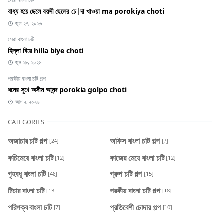
বাধ্য হয়ে ছেলে বয়সী ছেলের চে|দা খাওয়া ma porokiya choti
জুল ২৭, ২০২৬
সেরা বাংলা চটি
হিল্লা বিয়ে hilla biye choti
জুন ২৮, ২০২৬
পরকীয় বাংলা চটি গল্প
ধনের সুখে অসীম আনন্দ porokia golpo choti
আগ ২, ২০২৬
CATEGORIES
অজাচার চটি গল্প
অফিস বাংলা চটি গল্প
[24]
[7]
কচিমেয়ে বাংলা চটি
কাজের মেয়ে বাংলা চটি
[12]
[12]
গৃহবধূ বাংলা চটি
গ্রুপ চটি গল্প
[48]
[15]
টিচার বাংলা চটি
পরকীয় বাংলা চটি গল্প
[13]
[18]
পরিপক্ব বাংলা চটি
প্রতিবেশী চোদার গল্প
[7]
[10]