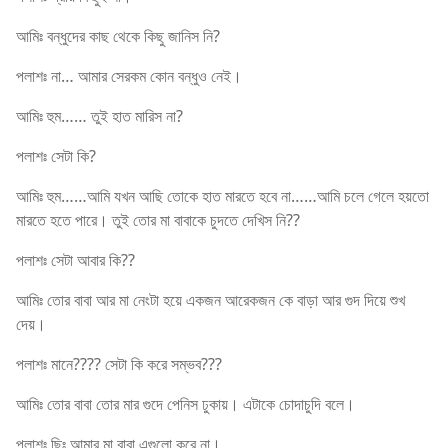
আমিঃ বন্ধুদের কাছ থেকে কিছু জানিস নি?
পলাশঃ না… আমার সেরকম কোন বন্ধুও নেই।
আমিঃ হুম…… তুই হাত মারিস না?
পলাশঃ সেটা কি?
আমিঃ হুম……আমি যখন আছি তোকে হাত মারতে হবে না……আমি চলে গেলে হয়তো
মারতে হতে পারে। তুই তোর মা বাবাকে চুদতে দেখিস নি??
পলাশঃ সেটা আবার কি??
আমিঃ তোর বাবা আর মা নেংটা হয়ে একজন আরেকজন কে বাড়া আর গুদ দিয়ে শুখ
দেয়।
পলাশঃ মানে???? সেটা কি করে সম্ভব???
আমিঃ তোর বাবা তোর মার গুদে পেনিস ঢুকায়। এটাকে চোদাচুদি বলে।
পলাশঃ ছিঃ আমার মা বাবা এগুলো করে না।