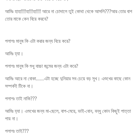
আমিঃ হাহা!!!!হা!!!হা!!!! আরে না চোদালে তুই কোথা থেকে আসলি???আর তোর বাপ
তোর মাকে কেন বিয়ে করবে?
মামীকে চোদার গল্প
পলাশঃ মানুষ কি এটা করার জন্য বিয়ে করে?
আমিঃ হ্যা।
পলাশঃ মানুষ কি শুধু বাচ্চা জন্মের জন্য এটা করে?
আমিঃ আরে না বোকা……এটা হচ্ছে দুনিয়ার সব চেয়ে বড় সুখ। এশুখের কাছে কোন
সম্পর্কই টিকে না।
পলাশঃ তাই নাকি???
আমিঃ হ্যা। এশুখের জন্য মা-ছেলে, বাপ-মেয়ে, ভাই-বোন, বন্ধু কোন কিছুই পাত্তা
পায় না।
পলাশঃ তাই???