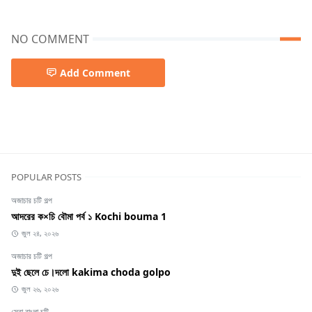
NO COMMENT
Add Comment
মামীকে চোদার গল্প
POPULAR POSTS
অজাচার চটি গল্প
আদরের ক×চি বৌমা পর্ব ১ Kochi bouma 1
জুল ২৪, ২০২৬
অজাচার চটি গল্প
দুই ছেলে চে।দলো kakima choda golpo
জুল ২৬, ২০২৬
সেরা বাংলা চটি