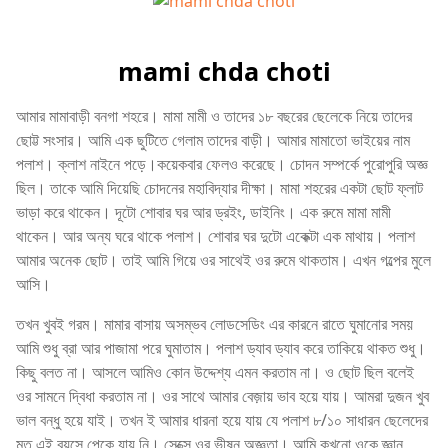
mami chda choti
আমার মামাবাড়ী বনগা শহরে। মামা মামী ও তাদের ১৮ বছরের ছেলেকে নিয়ে তাদের
ছোট্ট সংসার। আমি এক ছুটিতে গেলাম তাদের বাড়ী। আমার মামাতো ভাইয়ের নাম
পলাশ। ক্লাশ নাইনে পড়ে।কয়েকবার ফেলও করেছে। চোদন সম্পর্কে পুরোপুরি অজ্ঞ
ছিল। তাকে আমি দিয়েছি চোদনের মহাবিদ্যার দীক্ষা। মামা শহরের একটা ছোট ফ্লাট
ভাড়া করে থাকেন। দূটো শোবার ঘর আর ড্রইং, ডাইনিং। এক রুমে মামা মামী
থাকেন। আর অন্য ঘরে থাকে পলাশ। শোবার ঘর দুটো একেক্টা এক মাথায়। পলাশ
আমার অনেক ছোট। তাই আমি গিয়ে ওর সাথেই ওর রুমে থাকতাম। এখন গল্পের মুলে
আসি।
তখন খুবই গরম। মামার বাসায় অসম্ভব লোডসেডিং এর কারনে রাতে ঘুমানোর সময়
আমি শুধু ব্রা আর পাজামা পরে ঘুমাতাম। পলাশ ড্যাব ড্যাব করে তাকিয়ে থাকত শুধু।
কিছু বলত না। আসলে আমিও কোন উদ্দেশ্য এমন করতাম না। ও ছোট ছিল বলেই
ওর সামনে দ্বিধা করতাম না। ওর সাথে আমার বেজ়ায় ভাব হয়ে যায়। আমরা দুজন খুব
ভাল বন্ধু হয়ে যাই। তখন ই আমার ধারনা হয়ে যায় যে পলাশ ৮/১০ সাধারন ছেলেদের
মত এই বয়সে পেকে যায় নি। সেক্সে ওর ভীষন অজ্ঞতা। আমি কখনো ওকে জ্ঞান