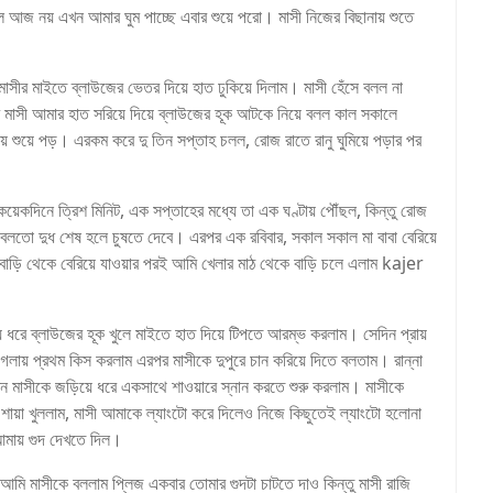
ল আজ নয় এখন আমার ঘুম পাচ্ছে এবার শুয়ে পরো। মাসী নিজের বিছানায় শুতে
র মাইতে ব্লাউজের ভেতর দিয়ে হাত ঢুকিয়ে দিলাম। মাসী হেঁসে বলল না
র মাসী আমার হাত সরিয়ে দিয়ে ব্লাউজের হূক আটকে নিয়ে বলল কাল সকালে
 শুয়ে পড়। এরকম করে দু তিন সপ্তাহ চলল, রোজ রাতে রানু ঘুমিয়ে পড়ার পর
কয়েকদিনে ত্রিশ মিনিট, এক সপ্তাহের মধ্যে তা এক ঘণ্টায় পৌঁছল, কিন্তু রোজ
বলতো দুধ শেষ হলে চুষতে দেবে। এরপর এক রবিবার, সকাল সকাল মা বাবা বেরিয়ে
াড়ি থেকে বেরিয়ে যাওয়ার পরই আমি খেলার মাঠ থেকে বাড়ি চলে এলাম kajer
ে ধরে ব্লাউজের হূক খুলে মাইতে হাত দিয়ে টিপতে আরম্ভ করলাম। সেদিন প্রায়
 গলায় প্রথম কিস করলাম এরপর মাসীকে দুপুরে চান করিয়ে দিতে বলতাম। রান্না
খন মাসীকে জড়িয়ে ধরে একসাথে শাওয়ারে স্নান করতে শুরু করলাম। মাসীকে
, শায়া খুললাম, মাসী আমাকে ল্যাংটো করে দিলেও নিজে কিছুতেই ল্যাংটো হলোনা
 আমায় গুদ দেখতে দিল।
 আমি মাসীকে বললাম প্লিজ একবার তোমার গুদটা চাটতে দাও কিন্তু মাসী রাজি