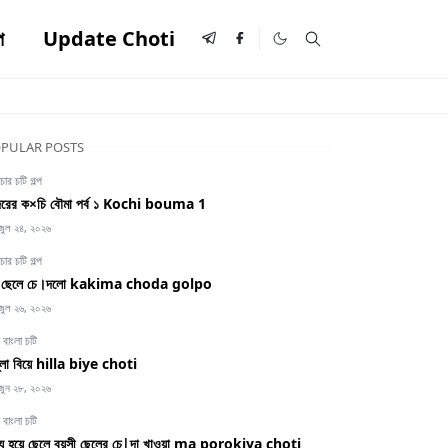
প
Update Choti
PULAR POSTS
ার চটি গল্প
রের ক×চি বৌমা পর্ব ১ Kochi bouma 1
জুল ২৪, ২০২৬
ার চটি গল্প
ই ছেলে চে।দলো kakima choda golpo
জুল ২৬, ২০২৬
 বাংলা চটি
্লা বিয়ে hilla biye choti
জুন ২৮, ২০২৬
 বাংলা চটি
ধ্য হয়ে ছেলে বয়সী ছেলের চে|দা খাওয়া ma porokiya choti