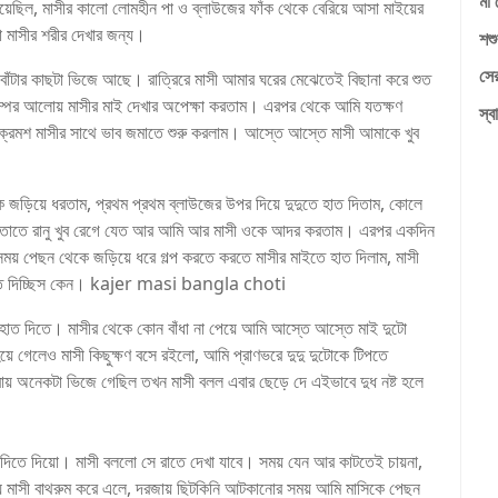
মা 
 গিয়েছিল, মাসীর কালো লোমহীন পা ও ব্লাউজের ফাঁক থেকে বেরিয়ে আসা মাইয়ের
 মাসীর শরীর দেখার জন্য।
শশু
সের
র বোঁটার কাছটা ভিজে আছে। রাত্রিরে মাসী আমার ঘরের মেঝেতেই বিছানা করে শুত
াম্পের আলোয় মাসীর মাই দেখার অপেক্ষা করতাম। এরপর থেকে আমি যতক্ষণ
স্বা
র ক্রমশ মাসীর সাথে ভাব জমাতে শুরু করলাম। আস্তে আস্তে মাসী আমাকে খুব
 জড়িয়ে ধরতাম, প্রথম প্রথম ব্লাউজের উপর দিয়ে দুদুতে হাত দিতাম, কোলে
াচ্ছি, তাতে রানু খুব রেগে যেত আর আমি আর মাসী ওকে আদর করতাম। এরপর একদিন
য় পেছন থেকে জড়িয়ে ধরে গল্প করতে করতে মাসীর মাইতে হাত দিলাম, মাসী
ন হাত দিচ্ছিস কেন। kajer masi bangla choti
গে হাত দিতে। মাসীর থেকে কোন বাঁধা না পেয়ে আমি আস্তে আস্তে মাই দুটো
য়ে গেলেও মাসী কিছুক্ষণ বসে রইলো, আমি প্রাণভরে দুদু দুটোকে টিপতে
রায় অনেকটা ভিজে গেছিল তখন মাসী বলল এবার ছেড়ে দে এইভাবে দুধ নষ্ট হলে
 দিতে দিয়ো। মাসী বললো সে রাতে দেখা যাবে। সময় যেন আর কাটতেই চায়না,
ময় মাসী বাথরুম করে এলে, দরজায় ছিটকিনি আটকানোর সময় আমি মাসিকে পেছন