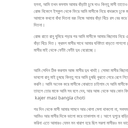
হলনা, আমি তখন বললাম আমার বাঁড়াটা চুষে দাও কিন্তু মাসী তাতে
রোজ বিকেলে ইস্কুল থেকে ফিরে আমি মাসীকে নিয়ে বাথরুমে ঢুকে জ
আমাকে কখনো বাঁধা দিতনা বরং নিজে আমার বাঁড়া খিঁচে রস বের ক
দিতনা।
রোজ রাতে রানু ঘুমিয়ে পড়ার পর আমি মাসীকে আমার বিছানায় নিয়
বাঁড়া খিঁচে দিত। ক্রমশ মাসীর সাথে আমার ঘনিষ্টতা বাড়তে লাগলো।
মাসীর মাই থেকে ফোঁটা ফোঁটা দুধ বেরোচ্ছে।
কাজের মেয়ে বাংলা চটি
আমি সেদিন ঠিক করলাম আজ মাসীর দুধ খাবই। সোজা মাসীর বিছানায় ঢ
ভাবলো রানু মাই চুষছে কিন্তু পরে আমি চুষছি বুঝতে পেরে রেগে গি
করলি। আমি অনেক করে মাসীকে বোঝাতে চাইলাম যে আমি মাসীকে খ
তাহলে তোর মাকে আমি সব বলে দেব, আর আজ থেকে আর কোন কিছু 
kajer masi bangla choti
পর দিন থেকে মাসী আমার সামনে আর খোলা মেলা থাকলো না, সবসময়
আমিও আর মাসীর দিকে ভালো করে তাকালাম না। আগে দুপুরে বাড়
করিনা এতে আমারও যেমন মন খারাপ হয়ে ছিল সরলা মাসীরও মন ভাল