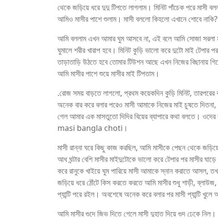
থেকে জড়িয়ে ধরে দুদু টিপতে লাগলাম। মিনিট পাঁচেক পরে মাসী বল
আমিও মাসীর পাশে শুলাম। মাসী বললো কিহলো এখানে শোবে নাকি?
আমি বললাম এখন আমার ঘুম আসবে না, এই বলে আমি সোজা সরলা মাসী
ঘুমালে শরীর খারাপ হবে। মিনিট কুড়ি ভালো করে দুটো মাই টেপার প
তাড়াতাড়ি উঠতে হবে তোমার টিউশন আছে এখন নিজের বিছানায় গিয়ে
আমি মাসীর পাশে শুয়ে মাসীর মাই টিপতাম।
.রোজ সময় বাড়তে লাগলো, প্রথম কয়েকদিন কুড়ি মিনিট, তারপরের 
অনেক বার করে বলার পরেও মাসী আমাকে নিজের মাই চুষতে দিতনা, 
গেল আমার এক মাসতুতো দিদির বিয়ের ব্যাপারে কথা বলতে। ওদের ব
masi bangla choti।
মাসী রান্না ঘরে কিছু কাজ করছিল, আমি মাসীকে পেছন থেকে জড়িয়
আধ ঘন্টার বেশি মাসীর মাইদুটোকে ভালো করে টেপার পর মাসীর ঘাড়ে
করে রানুকে খাইয়ে ঘুম পারিয়ে মাসী আমাকে স্নান করাতে আসল, ত
জড়িয়ে ধরে ঠোঁটে কিস করতে করতে আমি মাসীর শুধু শাড়ী, ব্লাউজ
প্যান্টি পরে রইল। অবশেষে অনেক করে বলার পর মাসী প্যান্টি খুলে
আমি মাসীর গুদে জিভ দিতে গেলে মাসী দুহাত দিয়ে গুদ ঢেকে নিল।