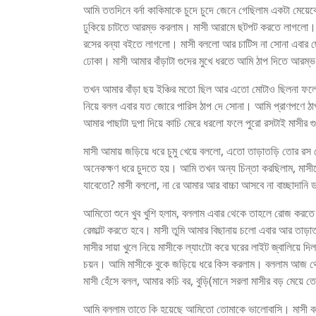
আমি ততদিনে বর্না কাকিমাকে চুদে চুদে জেনে গেছিলাম একটা মেয়ে
ঢুকিয়ে চাটতে আরম্ভ করলাম। মাসী আরামে ছটপট করতে লাগলো। মা
রসের বন্যা বইতে লাগলো। মাসী বললো আর চাটিস না সোনা এবার ছেড
ঢোকা। মাসী আমার বাঁড়াটা গুদের মুখে ধরতে আমি ঠাপ দিতে
তখন আমার বাঁড়া ছয় ইঞ্চির মতো ছিল আর এতো মোটাও ছিলনা ফলে 
নিয়ে বলল এবার যত জোরে পারিস ঠাপ দে সোনা। আমি প্রাণপণে ঠা
আমার পাছাটা দুপা দিয়ে কাচি মেরে ধরলো ফলে পুরো রসটাই মাসীর
মাসী আমায় জড়িয়ে ধরে চুমু খেয়ে বললো, এতো তাড়াতড়ি তোর রস
অনেকক্ষণ ধরে চুদতে হয়। আমি তখন অন্য চিন্তা করছিলাম, মাসীক
যাবেতো? মাসী বললো, না রে আমার আর বাচ্চা আসবে না বাচ্ছাদানি ডাক
আমিতো শুনে খুব খুশি হলাম, বললাম এবার থেকে তাহলে রোজ করতে দ
রেজাল্ট করতে হবে। মাসী তুমি আমার বিছানায় চলো এবার আর তাড়াতা
মাসীর সায়া খুলে নিয়ে মাসীকে ল্যাংটো করে ঘরের লাইট জ্বালিয়ে
চয়ন। আমি মাসীকে বুকে জড়িয়ে ধরে কিস করলাম। বললাম আজ 
মাসী হেঁসে বলল, আমার কচি বর, বুড়ি(মানে সরলা মাসীর বড় মেয়ে
আমি বললাম তাতে কি হয়েছে আমিতো তোমাকে ভালোবাসি। মাসী বল