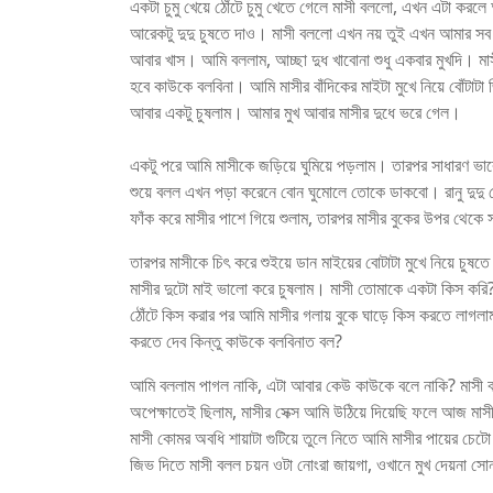
একটা চুমু খেয়ে ঠোঁটে চুমু খেতে গেলে মাসী বললো, এখন এটা কর
আরেকটু দুদু চুষতে দাও। মাসী বললো এখন নয় তুই এখন আমার সব দু
আবার খাস। আমি বললাম, আচ্ছা দুধ খাবোনা শুধু একবার মুখদি। ম
হবে কাউকে বলবিনা। আমি মাসীর বাঁদিকের মাইটা মুখে নিয়ে বোঁটাটা জ
আবার একটু চুষলাম। আমার মুখ আবার মাসীর দুধে ভরে গেল।
একটু পরে আমি মাসীকে জড়িয়ে ঘুমিয়ে পড়লাম। তারপর সাধারণ ভাব
শুয়ে বলল এখন পড়া করেনে বোন ঘুমোলে তোকে ডাকবো। রানু দুদু খ
ফাঁক করে মাসীর পাশে গিয়ে শুলাম, তারপর মাসীর বুকের উপর থেকে 
তারপর মাসীকে চিৎ করে শুইয়ে ডান মাইয়ের বোটাটা মুখে নিয়ে চুষ
মাসীর দুটো মাই ভালো করে চুষলাম। মাসী তোমাকে একটা কিস করি? 
ঠোঁটে কিস করার পর আমি মাসীর গলায় বুকে ঘাড়ে কিস করতে ল
করতে দেব কিন্তু কাউকে বলবিনাত বল?
আমি বললাম পাগল নাকি, এটা আবার কেউ কাউকে বলে নাকি? মাসী ব
অপেক্ষাতেই ছিলাম, মাসীর সেক্স আমি উঠিয়ে দিয়েছি ফলে আজ মা
মাসী কোমর অবধি শায়াটা গুটিয়ে তুলে নিতে আমি মাসীর পায়ের চ
জিভ দিতে মাসী বলল চয়ন ওটা নোংরা জায়গা, ওখানে মুখ দেয়না স