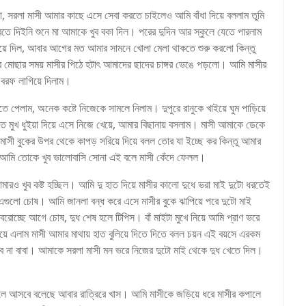
, সরলা মাসী আমার কাছে এসে সেবা করতে চাইলেও আমি বাঁধা দিয়ে বললাম তুমি
 দিইনি শুনে মা আমাকে খুব বকা দিল। পরের দুদিন আর স্কুলে যেতে পারলাম
াইয়ে দিল, আবার আগের মত আমার সামনে খোলা মেলা থাকতে শুরু করলো কিন্তু
মোছার সময় মাসীর পিঠে হটাৎ আমাদের ছাদের চাঙ্গর ভেঙে পড়লো। আমি মাসীর
 বরফ লাগিয়ে দিলাম।
 পেলাম, অনেক কষ্টে নিজেকে সামলে নিলাম। দুপুরে রানুকে খাইয়ে ঘুম পাড়িয়ে
াত মুখ ধুইয়া দিয়ে এসে নিজে খেয়ে, আমার বিছানায় বসলাম। মাসী আমাকে ডেকে
সী বুকের উপর থেকে কাপড় সরিয়ে দিয়ে বলল তোর যা ইচ্ছে কর কিন্তু আমার
 আমি তোকে খুব ভালোবাসি সোনা এই বলে মাসী কেঁদে ফেলল।
ও খুব কষ্ট হচ্ছিল। আমি দু হাত দিয়ে মাসীর কালো দুধে ভরা মাই দুটো ধরতেই
 এগুলো চোষ। আমি জানলা বন্ধ করে এসে মাসীর বুকে ঝাপিয়ে পরে দুটো মাই
রোচ্ছে আগে চোষ, দুধ শেষ হলে টিপিস। বাঁ মাইটা মুখে নিয়ে আমি প্রাণ ভরে
ে এলাম মাসী আমার মাথায় হাত বুলিয়ে দিতে দিতে বলল চয়ন এই বয়সে এরকম
ে না বাবা। আমাকে সরলা মাসী মন ভরে নিজের দুটো মাই থেকে দুধ খেতে দিল।
লে আসবে বলেছে আবার রাত্রিরে খাস। আমি মাসীকে জড়িয়ে ধরে মাসীর কপালে