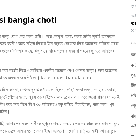
পরকী
si bangla choti
ধন
 জন্য যোগ দেয় সরলা মাসী। বছর দেড়েক হলো, সরলা মাসীর স্বামী তাদেরকে
ছর বয়সী গ্রাম্য মহিলা নিজের তিন বছরের মেয়েকে নিয়ে আমাদের বাড়িতে কাজে
CA
তাদের দিদিমার কাছে, শুধু মাঝে মাঝে পুজোর সময় বা গরমের ছুটিতে আমাদের
অজা
কচি
 সঙ্গে করেই নিয়ে এসেছিলো একদিন আমাকে দেখা শোনার জন্য। মাস দুয়েকের
গৃহ
ের পরিবারের একজন হয়ে উঠলো। kajer masi bangla choti
টিচ
রঙ ছিল কালো, দেখতে খুব একটা ভালো ছিলনা, ৫’২” মতো লম্বা, দোহারা চেহারা,
পরি
্বাটে পেঁপের মতো, প্রায় ৩৬ সাইজের আর দুধে ভরা। এতোগুলো বাচ্চার মা বলেই
িশ করে আর টিপে টিপে ৩৮ সাইজেরও বড় বানিয়ে দিয়েছিলাম, পাছা আগে খুব
প্র
গেছিল।
বাব
বাড়ি আসার পর সরলা মাসীকে দুপুরের খাওয়া দাওয়ার পর সব কাজ করে যখন গা ধুয়ে
ভাই
ম ওকে দেখে আমার মনে চোদার ইচ্ছা জাগলো। সেদিন রাত্রিরে মাসী যখন রানুকে