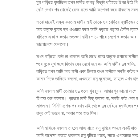
ঘুম পাড়িয়ে ঘুমাচ্ছিল তখন মাসীর কাপড় কিছুটা থাইয়ের উপর উঠে
বোটা দেখার পর থেকেই রোজ রাতে আমি অপেক্ষা করে থাকতাম সরলা
মাঝে মাঝেই লক্ষ্য করতাম মাসীর মাই থেকে দুধ বেড়িয়ে ব্লাউজে
আর রানুকে বুকের দুধ খাওয়াত ফলে আমি পড়তে পড়তে টেবিল ল্য
বাড়িতে একা থাকতাম ততক্ষণ মাসীর গায়ে গায়ে লেগে থাকতাম আ
ভালোবেসে ফেললো।
তখন বাড়িতে কেউ না থাকলে আমি মাঝে মাঝে রানুকে রাগাতে মাসীকে
শুয়ে বুকে মুখ গুজে দিতাম যেন দেখে মনে হয় আমি মাসীর দুধ খ
বাড়িতে যখন আমি আর মাসী একা ছিলাম তখন মাসীকে সবজি কাটার সম
আমার দিকে তাকিয়ে বললো, এখনতো রানু ঘুমোচ্ছে, তাহলে এখ
আমি বললাম মাসী তোমার দুদু গুলো খুব সুন্দর, আমার খুব ভালো লা
টিপতে শুরু করলাম। প্রথমে মাসী কিছু বললো না, সবজি কাটা শেষ হ
লাগলাম। মিনিট দশেক পর যখন মাই থেকে দুধ বেরিয়ে ব্লাউজের প্
রানুর পেট ভরবে না, আবার পরে হাত দিস।
আমি মাসিকে বললাম তাহলে আজ রাতে রানু ঘুমিয়ে পড়লে একটু হাত
আমি অপেক্ষা করতে থাকলাম রানু ঘুমিয়ে পড়ার, সাড়ে এগরোটার স