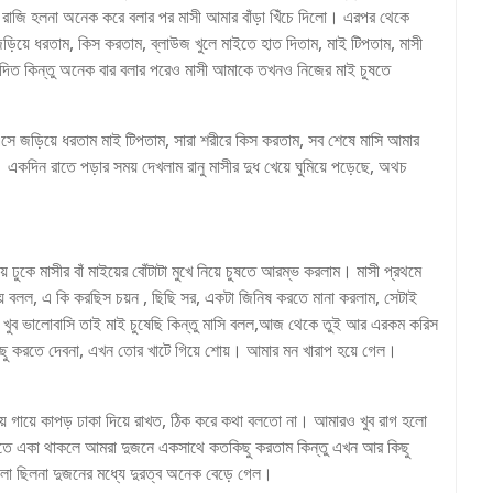
ও রাজি হলনা অনেক করে বলার পর মাসী আমার বাঁড়া খিঁচে দিলো। এরপর থেকে
ড়িয়ে ধরতাম, কিস করতাম, ব্লাউজ খুলে মাইতে হাত দিতাম, মাই টিপতাম, মাসী
রে দিত কিন্তু অনেক বার বলার পরেও মাসী আমাকে তখনও নিজের মাই চুষতে
ে এসে জড়িয়ে ধরতাম মাই টিপতাম, সারা শরীরে কিস করতাম, সব শেষে মাসি আমার
 একদিন রাতে পড়ার সময় দেখলাম রানু মাসীর দুধ খেয়ে ঘুমিয়ে পড়েছে, অথচ
ুকে মাসীর বাঁ মাইয়ের বোঁটাটা মুখে নিয়ে চুষতে আরম্ভ করলাম। মাসী প্রথমে
য়ে বলল, এ কি করছিস চয়ন , ছিছি সর, একটা জিনিষ করতে মানা করলাম, সেটাই
ুব ভালোবাসি তাই মাই চুষেছি কিন্তু মাসি বলল,আজ থেকে তুই আর এরকম করিস
করতে দেবনা, এখন তোর খাটে গিয়ে শোয়। আমার মন খারাপ হয়ে গেল।
 গায়ে কাপড় ঢাকা দিয়ে রাখত, ঠিক করে কথা বলতো না। আমারও খুব রাগ হলো
িতে একা থাকলে আমরা দুজনে একসাথে কতকিছু করতাম কিন্তু এখন আর কিছু
ো ছিলনা দুজনের মধ্যে দুরত্ব অনেক বেড়ে গেল।