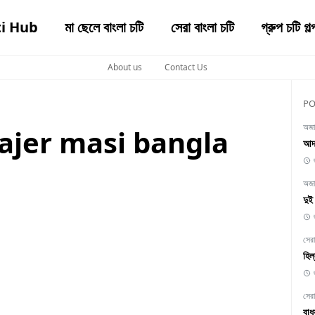
ti Hub
মা ছেলে বাংলা চটি
সেরা বাংলা চটি
গ্রুপ চটি গল্
About us
Contact Us
PO
অজাচ
গ kajer masi bangla
আদ
অজাচ
দু
সেরা
হিল
সেরা
বা