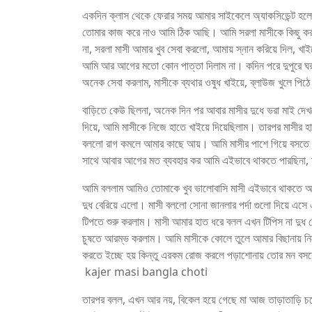
একদিন ক্লাস থেকে ফেরার সময় আমার সাইকেলে অ্যাকসিডেন্ট হলো
তোমার কাজ করে নাও আমি ঠিক আছি। আমি সরলা মাসীকে কিছু করতে
না, সরলা মাসী আমার খুব সেবা করলো, আমায় স্নান করিয়ে দিল, খ
আমি আর আগের মতো কোন পাত্তা দিলাম না। কদিন পরে দুপুরে ঘর 
অনেক সেবা করলাম, মাসীকে ব্যথার ওষুধ খাইয়ে, ব্লাউজ খুলে পিঠে
বাড়িতে কেউ ছিলনা, অনেক দিন পর আবার মাসীর দুধে ভরা মাই দেখতে
দিয়ে, আমি মাসীকে নিজে হাতে খাইয়ে দিয়েছিলাম। তারপর মাসীর হ
বললো রাগ কমলে আমার কাছে আয়। আমি মাসীর পাশে গিয়ে বসতে মা
সাথে আবার আগের মত ব্যবহার কর আমি এইভাবে থাকতে পারছিনা,
আমি বললাম আমিও তোমাকে খুব ভালোবাসি মাসী এইভাবে থাকতে আমার
দুধ বেরিয়ে এলো। মাসী বললো সোনা জানলার পর্দা গুলো দিয়ে এসে
টিপতে শুরু করলাম। মাসী আমার হাত ধরে বলল এখন টিপিস না দুধ বে
চুষতে আরম্ভ করলাম। আমি মাসীকে কোলে তুলে আমার বিছানায় নিয়
করতে ইচ্ছে হয় কিন্তু এরকম রোজ করলে পড়াশোনায় তোর মন বসব
kajer masi bangla choti
তারপর বলল, এখন আর নয়, বিকেল হয়ে গেছে মা আজ তাড়াতাড়ি চ