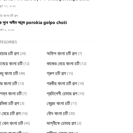
জুল ২৭, ২০২৬
য় বাংলা চটি গল্প
ের সুখে অসীম আনন্দ porokia golpo choti
আগ ২, ২০২৬
TEGORIES
চার চটি গল্প
অফিস বাংলা চটি গল্প
[24]
[7]
মেয়ে বাংলা চটি
কাজের মেয়ে বাংলা চটি
[12]
[12]
বধূ বাংলা চটি
গ্রুপ চটি গল্প
[48]
[15]
ার বাংলা চটি
পরকীয় বাংলা চটি গল্প
[13]
[18]
পক্ব বাংলা চটি
প্রতিবেশী চোদার গল্প
[7]
[10]
েমিকা চটি গল্প
ফ্রেন্ড বাংলা চটি
[3]
[17]
া মেয়ে চটি গল্প
বৌদ বাংলা চটি
[16]
[30]
 বোন বাংলা চটি
ভাগ্নীকে চোদার গল্প
[45]
[2]