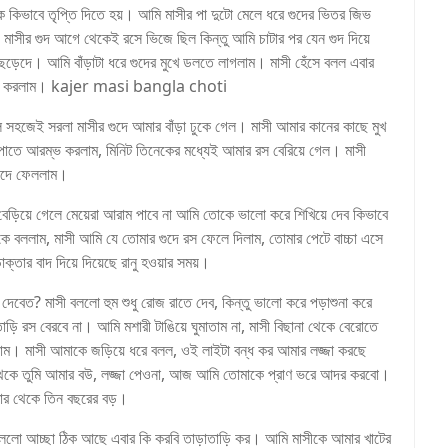
কে কিভাবে তৃপ্তি দিতে হয়। আমি মাসীর পা দুটো মেলে ধরে গুদের ভিতর জিভ
সীর গুদ আগে থেকেই রসে ভিজে ছিল কিন্তু আমি চাটার পর যেন গুদ দিয়ে
়েদে। আমি বাঁড়াটা ধরে গুদের মুখে ডলতে লাগলাম। মাসী হেঁসে বলল এবার
 আরম্ভ করলাম। kajer masi bangla choti
সহজেই সরলা মাসীর গুদে আমার বাঁড়া ঢুকে গেল। মাসী আমার কানের কাছে মুখ
পাতে আরম্ভ করলাম, মিনিট তিনেকের মধ্যেই আমার রস বেরিয়ে গেল। মাসী
 গুদে ফেললাম।
 বেড়িয়ে গেলে মেয়েরা আরাম পাবে না আমি তোকে ভালো করে শিখিয়ে দেব কিভাবে
ে বললাম, মাসী আমি যে তোমার গুদে রস ফেলে দিলাম, তোমার পেটে বাচ্চা এসে
্তার বাদ দিয়ে দিয়েছে রানু হওয়ার সময়।
েবেত? মাসী বললো হুম শুধু রোজ রাতে দেব, কিন্তু ভালো করে পড়াশুনা করে
ড়ি রস বেরবে না। আমি মশারী টাঙিয়ে ঘুমাতাম না, মাসী বিছানা থেকে বেরোতে
 দিলাম। মাসী আমাকে জড়িয়ে ধরে বলল, ওই লাইটা বন্ধ কর আমার লজ্জা করছে
থেকে তুমি আমার বউ, লজ্জা পেওনা, আজ আমি তোমাকে প্রাণ ভরে আদর করবো।
 তোর থেকে তিন বছরের বড়।
লো আচ্ছা ঠিক আছে এবার কি করবি তাড়াতাড়ি কর। আমি মাসীকে আমার খাটের